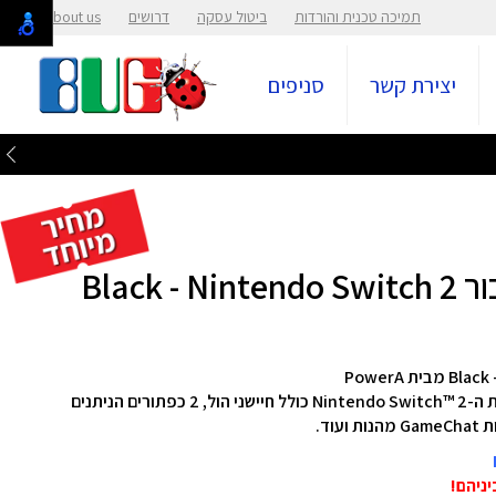
תמיכה טכנית והורדות
ביטול עסקה
דרושים
About us
יצירת קשר
סניפים
בקר ה-™PowerA Advantage Wireless עבור מערכת ה-Nintendo Switch™ 2 כולל חיישני הול, 2 כפתורים הניתנים