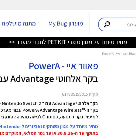
מועדון My Bug
מתנה מושלמת
מחיר מיוחד על מגוון מוצרי PETKIT לחברי מועדון >>
פאוור איי - PowerA
בקר אלחוטי Advantage עבור Black - Nintendo Switch 2
מק"ט 617885159015
בקר אלחוטי Advantage עבור Black - Nintendo Switch 2 מבית PowerA
למיפוי, בקרת תנועה, כפתור C לגישה מהירה לפונקציות GameChat מהנות ועוד.
מחיר מיוחד על מגוון משחקים ואביזרים ל-Nintendo
בתוקף עד ה-30.8.26 או עד גמר המלאי, המוקדם מביניהם!