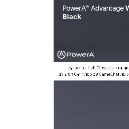
חיישני Hall Effect בג'ויסטיקים
משולב.