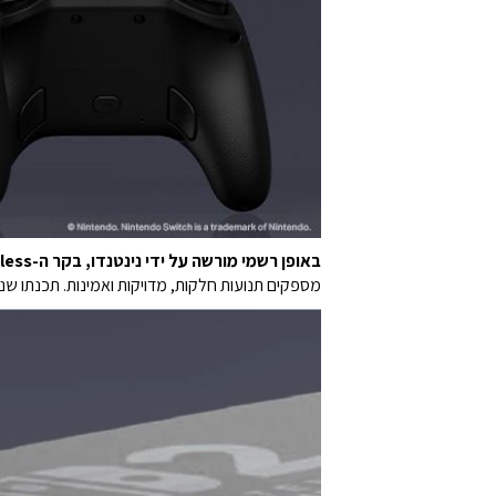
באופן רשמי מורשה על ידי נינטנדו, בקר ה-PowerA Advantage Wireless עבור Nintendo Switch 2 משלב עיצוב וביצועים.
מספקים תנועות חלקות, מדויקות ואמינות. תכנתו שני כפתורי מש