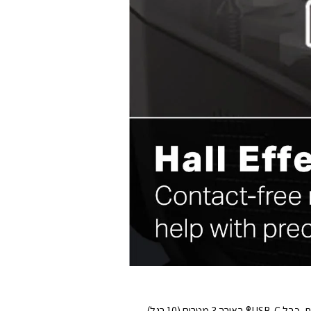
לכוון, לנהוג, לטוס ועוד. נבנה למשחק ממושך עם חיי סוללה של עד 30 שעות, כבל USB-C® באורך 3 מטרים (10 רגל)