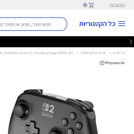
התחברות
0
כל הקטגוריות
דף הבית
>
אביזרים לקונסולות
>
בקר אלחוטי Advantage עבור Black - Nintendo Switch 2 פאוור איי - PowerA