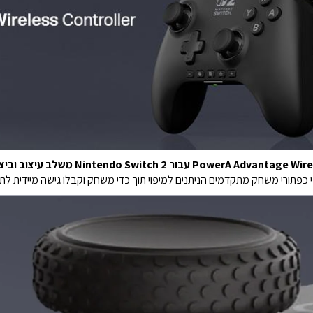
חק מתקדמים הניתנים למיפוי תוך כדי משחק וקבלו גישה מיידית לתכונות GameChat עם כפתור ה-C ה