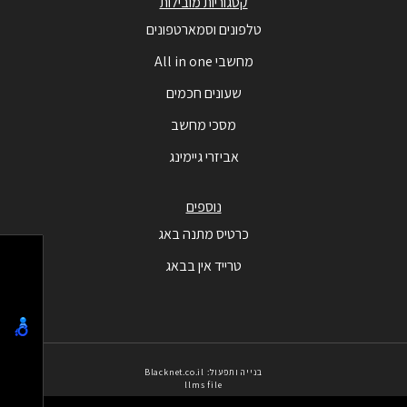
קטגוריות מובילות
טלפונים וסמארטפונים
מחשבי All in one
שעונים חכמים
מסכי מחשב
אביזרי גיימינג
נוספים
כרטיס מתנה באג
טרייד אין בבאג
בנייה ותפעול: Blacknet.co.il
llms file