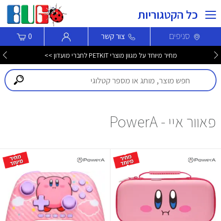
כל הקטגוריות
סניפים
צור קשר
0
מחיר מיוחד על מגוון מוצרי PETKIT לחברי מועדון >>
פאוור איי - PowerA