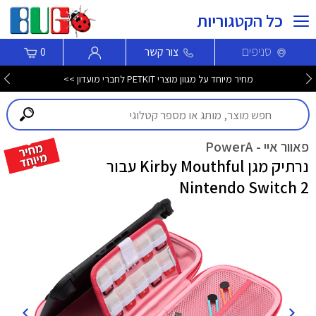
כל הקטגוריות
סניפים
צור קשר
0
מחיר מיוחד על מגוון מוצרי PETKIT לחברי מועדון >>
פאוור איי - PowerA
נרתיק מגן Kirby Mouthful עבור
Nintendo Switch 2