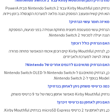
מהו נרתיק המגן Kirby Mouthful עבור Nintendo Switch 2?
נרתיק המגן Kirby Mouthful עבור Nintendo Switch 2 מבית PowerA
הוא תיק קשיח ומעוצב המספק הגנה מלאה למערכת הקונסולה בזמן ניידות.
מאיזה חומר עשוי הנרתיק?
הנרתיק עשוי ממעטפת חיצונית מחוזקת ועמידה בפני פגיעות, המספקת
הגנה יעילה למכשיר Nintendo Switch 2.
האם הנרתיק כולל רוכסן?
כן, לנרתיק Kirby Mouthful קיים רוכסן איכותי המאפשר פתיחה מהירה
ונוחה לגישה למערכת ולאביזרים.
האם הנרתיק מתאים גם לדגמים אחרים של Nintendo?
כן, הנרתיק מתאים גם ל-Nintendo Switch ול-Nintendo Switch OLED
Model בנוסף ל-Nintendo Switch 2.
כמה כרטיסי משחק ניתן לאחסן בנרתיק?
נרתיק Kirby Mouthful מאפשר אחסון בטוח של עד 9 כרטיסי משחק.
האם ניתן לאחסן גם כרטיסי זיכרון?
כן, ניתן לאחסן עד 2 כרטיסי microSD Express בנרתיק Kirby Mouthful.