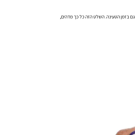
USB-C באורך 3 מטרים, כך שתוכלו להמשיך לשחק גם בזמן הטעינה. השלט הזה כל כך מדהים,