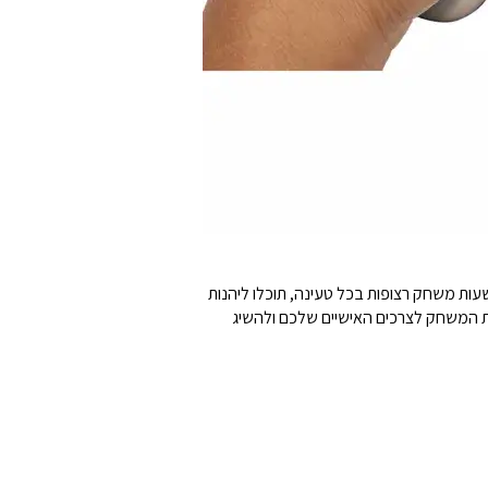
וגיית Bluetooth 5.0 מתקדמת, המבטיחה חיבור יציב ומהיר לכל מכשיר תואם. עם סוללת ליתיום-יון נטענת שמספקת עד 30 שעות משחק רצופות בכל טעינה, תוכלו ליהנות
ית המשחק לצרכים האישיים שלכם ולהשיג