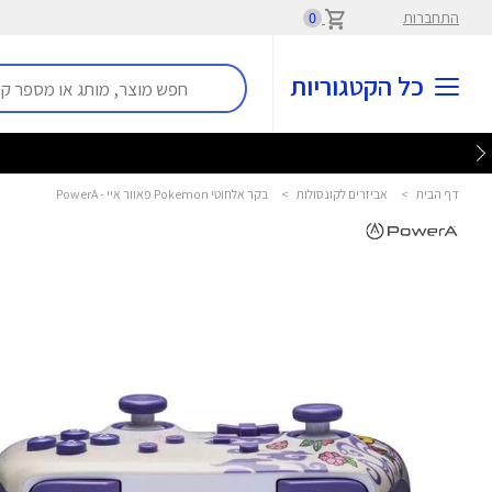
התחברות
0
כל הקטגוריות
דף הבית
>
אביזרים לקונסולות
>
בקר אלחוטי Pokemon פאוור איי - PowerA