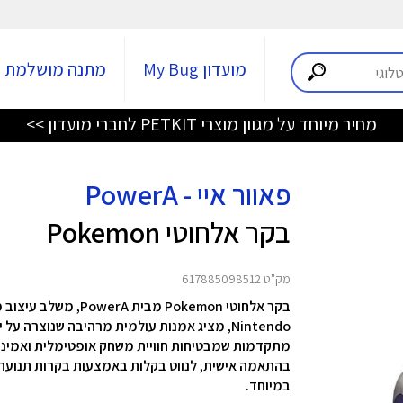
מועדון My Bug
מתנה מושלמת
מחיר מיוחד על מגוון מוצרי PETKIT לחברי מועדון >>
פאוור איי - PowerA
בקר אלחוטי Pokemon
מק"ט 617885098512
בקר אלחוטי Pokemon 
Nintendo, מציג אמנות עולמית מרהיבה שנוצרה
מתקדמות שמבטיחות חוויית משחק אופטימלית ואמינו
בהתאמה אישית, לנווט בקלות באמצעות בקרות תנועה א
במיוחד.