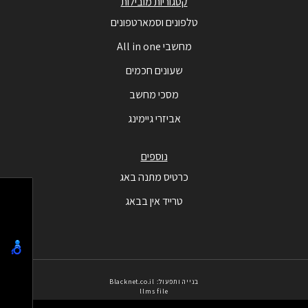
קטגוריות מובילות
טלפונים וסמארטפונים
מחשבי All in one
שעונים חכמים
מסכי מחשב
אביזרי גיימינג
נוספים
כרטיס מתנה באג
טרייד אין בבאג
בנייה ותפעול: Blacknet.co.il
llms file