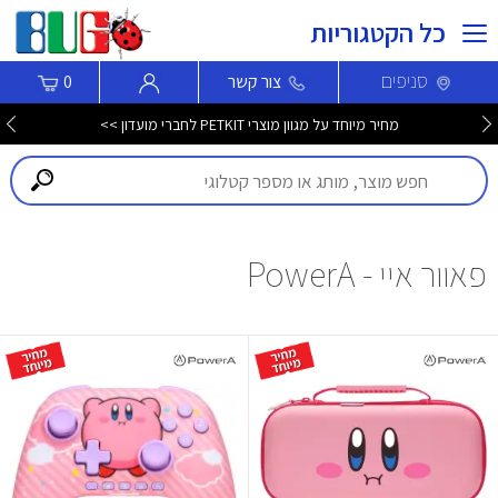
כל הקטגוריות
סניפים
צור קשר
0
מחיר מיוחד על מגוון מוצרי PETKIT לחברי מועדון >>
פאוור איי - PowerA