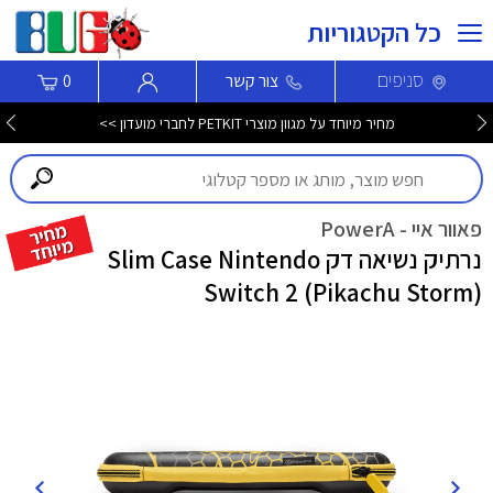
כל הקטגוריות
סניפים
צור קשר
0
מחיר מיוחד על מגוון מוצרי PETKIT לחברי מועדון >>
פאוור איי - PowerA
נרתיק נשיאה דק Slim Case Nintendo
Switch 2 (Pikachu Storm)