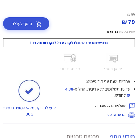
99 ₪
79 ₪
הוסף לעגלה
מחיר באילת:
66.95 ₪
ברכישת מוצר זה תוכלו לקבל עד 79 נקודות מועדון!
יבואן רשמי
קנייה בטוחה
אחריות: שנה ע"י תור גיימינג
עד 18 תשלומים ללא ריבית.
החל מ-
4.38
₪
לחודש.
שאל אותנו על מוצר זה
לחץ
לבדיקת מלאי המוצר בסניפי
BUG
גרסת הדפסה
מידע נוסף
פרטים טכניים