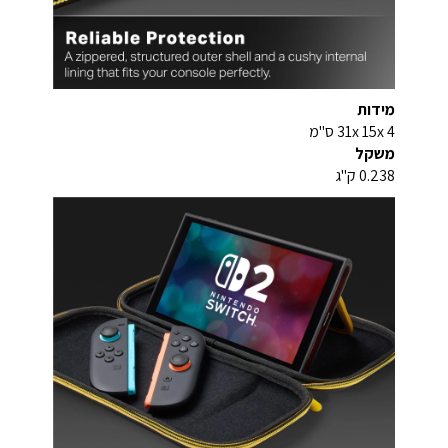
מידות
31x 15x 4 ס"מ
משקל
0.238 ק"ג