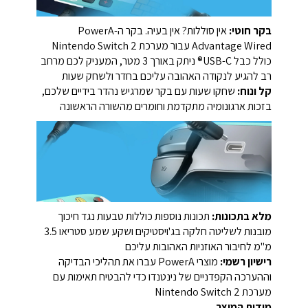
בקר חוטי:
אין סוללות? אין בעיה. בקר ה-PowerA
Advantage Wired עבור מערכת Nintendo Switch 2
כולל כבל USB-C® ניתק באורך 3 מטר, המעניק לכם מרחב
רב להגיע לנקודה האהובה עליכם בחדר ולשחק שעות
קל ונוח:
שחקו שעות עם בקר שמרגיש נהדר בידיים שלכם,
בזכות ארגונומיה מתקדמת וחומרים מהשורה הראשונה
מלא בתכונות:
תכונות נוספות כוללות טבעות נגד חיכוך
מובנות לשליטה חלקה בג'ויסטיקים ושקע שמע סטריאו 3.5
מ"מ לחיבור האוזניות האהובות עליכם
רישיון רשמי:
מוצרי PowerA עברו את תהליכי הבדיקה
וההערכה הקפדניים של נינטנדו כדי להבטיח תאימות עם
מערכת Nintendo Switch 2
מידות המוצר