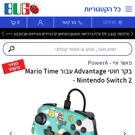
כל הקטגוריות
סניפים
צור קשר
0
מדפסת קנון ב-59 ש"ח ברכישה ממגוון המחשבים הניידים והנייחים שבמבצע >>>
פאוור איי - PowerA
בקר חוטי Advantage עבור Mario Time
- Nintendo Switch 2