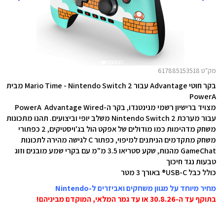
מק"ט 617885153518
בקר חוטי Advantage עבור Mario Time - Nintendo Switch 2 מבית
PowerA
מצויד ברישיון רשמי מנינטנדו, בקר ה-PowerA Advantage Wired
עבור מערכת Nintendo Switch 2 משלב יופי וביצועים. תהנו מתכונות
משחק מדהימות כמו מודולים של אפקט הול בג'ויסטיקים, 2 כפתורי
משחק מתקדמים הניתנים למיפוי, כפתור C לגישה מהירה לתכונות
GameChat מהנות, שקע סטריאו 3.5 מ"מ עם בקרי שמע מובנים וזוג
טבעות נגד חיכוך
כולל כבל USB-C® באורך 3 מטר
מחיר מיוחד על מגוון משחקים ואביזרים ל-Nintendo
בתוקף עד ה-30.8.26 או עד גמר המלאי, המוקדם מביניהם!