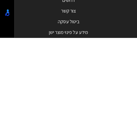
דרושים
צור קשר
ביטול עסקה
מידע על פינוי מוצר ישן
מבצעים
המבצעים החמים
בלאק פריידי - Black Friday
קטגוריות מובילות
טלפונים וסמארטפונים
מחשבי All in one
שעונים חכמים
מסכי מחשב