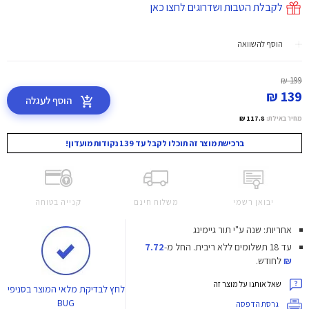
לקבלת הטבות ושדרוגים לחצו כאן
הוסף להשוואה
199 ₪
139 ₪
הוסף לעגלה
מחיר באילת:
117.8 ₪
ברכישת מוצר זה תוכלו לקבל עד 139 נקודות מועדון!
יבואן רשמי
משלוח חינם
קנייה בטוחה
אחריות: שנה ע"י תור גיימינג
עד 18 תשלומים ללא ריבית.
החל מ-
7.72
₪
לחודש.
שאל אותנו על מוצר זה
לחץ
לבדיקת מלאי המוצר בסניפי
BUG
גרסת הדפסה