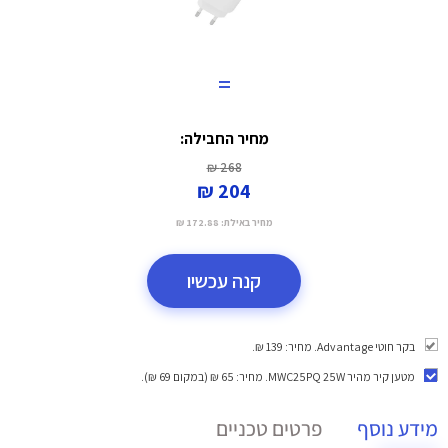
=
מחיר החבילה:
268 ₪
204 ₪
מחיר באילת:
172.88 ₪
קנה עכשיו
בקר חוטי Advantage. מחיר: 139 ₪.
מטען קיר מהיר MWC25PQ 25W
. מחיר: 65 ₪ (במקום 69 ₪).
מידע נוסף
פרטים טכניים