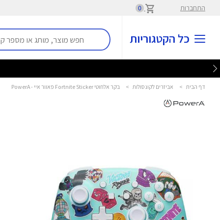
התחברות
0
כל הקטגוריות
דף הבית
>
אביזרים לקונסולות
>
בקר אלחוטי Fortnite Sticker פאוור איי - PowerA