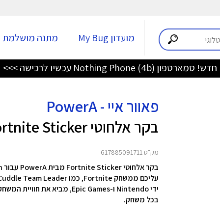
מועדון My Bug
מתנה מושלמת
חדש! סמארטפון Nothing Phone (4b) עכשיו לרכישה >>>
פאוור איי - PowerA
בקר אלחוטי Fortnite Sticker
מק"ט 617885091711
ידי Nintendo ו-Epic Games, מ
בכל משחק.