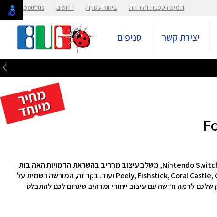
תמיכה טכנית והורדות
ביטול עסקה
דרושים
About us
יצירת קשר
סניפים
בקר אלחוטי Fortnite Sticker מבית PowerA עבור Nintendo Switch, משלב עיצוב מרהיב בהשראת הדמויות האהובות
עליכם ממשחק Fortnite, כמו Peely, Fishstick, Coral Castle, Cuddle Team Leader ועוד. בקר זה, המורשה רשמית על
ביא את חוויית המשחק שלכם לרמה חדשה עם עיצוב ייחודי ומרהיב שיגרום לכם להתבלט