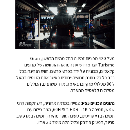
מעל 420 מכוניות זמינות החל מהיום הראשון, Gran
Turismo יוצר מחדש את המראה והתחושה של מנועים
קלאסיים, מכוניות על יחד בפרטי פרטים. חווית הנהיגה בכל
רכב כל כלי נותנת תחושה ייחודית כאשר אתם מנווטים במעל
ל 90 מסלולי מרוץ ובתנאי מזג אוויר משתנים, הכוללים
מסלולים קלאסיים מהעבר.
נתונים טכניים PS5:
צפייה במראה אחורית, השתקפות קרני
שמש, תמיכה ב 4K ו- HDR ב 60FPS, מצב צילום עם
תמיכה ב ריי טרייסינג, טעינה סופר מהירה, תמיכה ב אדפטיב
טריגר, הפטיק פידבק וצליל תלת מימד 3D אודיו.