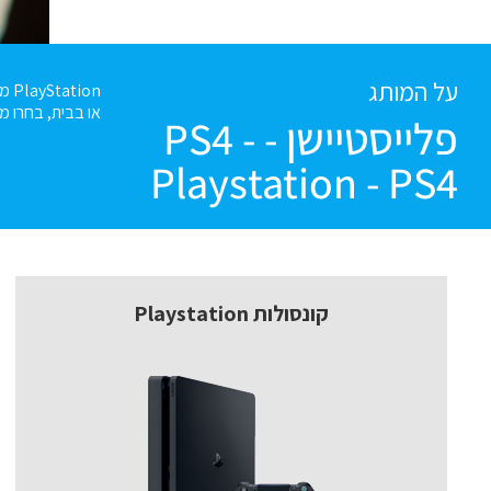
על המותג
ion
או בבית, בחרו מ
פלייסטיישן - PS4 -
Playstation - PS4
קונסולות Playstation