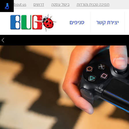
תמיכה טכנית והורדות
ביטול עסקה
דרושים
About us
יצירת קשר
סניפים