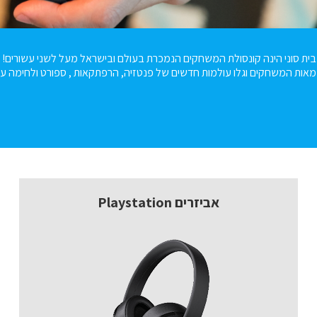
PlayStat מבית סוני הינה קונסולת המשחקים הנמכרת בעולם ובישראל מעל לשני עשורים
מאות המשחקים וגלו עולמות חדשים של פנטזיה, הרפתקאות , ספורט ולחימה עם 
אביזרים Playstation