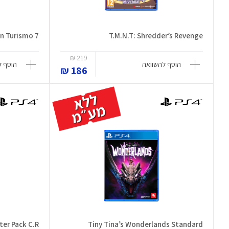
n Turismo 7
T.M.N.T: Shredder’s Revenge
219 ₪
הוסף להשוואה
הוסף ל
186 ₪
ter Pack C.R
Tiny Tina’s Wonderlands Standard