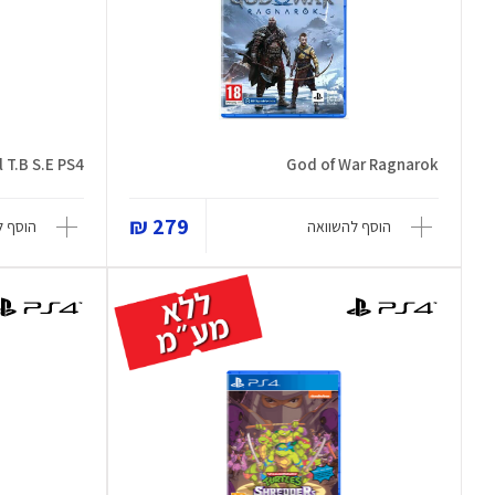
 T.B S.E PS4
God of War Ragnarok
279 ₪
הוסף להשוואה
הוסף ל