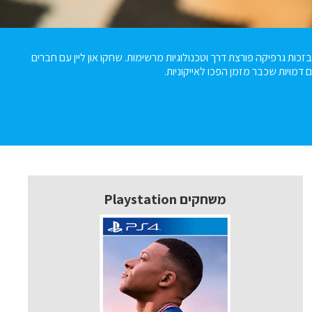
! בזכות גרפיקה פורצת דרך וטכנולוגיות מרשימות. שחקו און ליין עם חברים
דמויות שכבר מזמן הפכו לאייקוניות.
משחקים Playstation