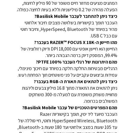
המתגים מציעים מחזור חיים משופר של 90 מיליון לחיצות,
הפעלה מהירה של 0.2 מילישניות וללא בעיות לחיצה כפולה.
כיצד ניתן להתחבר לעכבר Basilisk Mobile?
העכבר תומך בקישוריות בשלושה מצבים: חיבור אלחוטי
מהיר במיוחד של HyperSpeed, Bluetooth, וחיבור חוטי
עם כבל USB C.
מהו חיישן ה-RAZER™ FOCUS X 18K בעכבר?
החיישן הוא חיישן אופטי עם 18,000 DPI ודיוק רזולוציה של
99.4%, המספק דיוק ברמה הגבוהה ביותר.
מהם היתרונות של רגלי העכבר 100% PTFE?
הרגליים מבטיחות החלקה חלקה במיוחד עם חיכוך מינימלי,
עמידות וביצועים עקביים על פני משטחים תוך הפחתת רעש.
כיצד ניתן להתאים את תאורת ה-RGB בעכבר?
ניתן להתאים את התאורה מתוך 16.8 מיליון צבעים וליהנות
מחוויית משחק משופרת עם למעלה מ-300 משחקים
המשולבים בכרומה.
מהם המפרטים הטכניים של עכבר Basilisk Mobile?
העכבר מיועד ליד ימין, תומך בקישוריות Razer
HyperSpeed Wireless, Bluetooth וחוטי, חיי סוללה של
עד 105 שעות במצב אלחוטי ועד 180 שעות ב-Bluetooth,