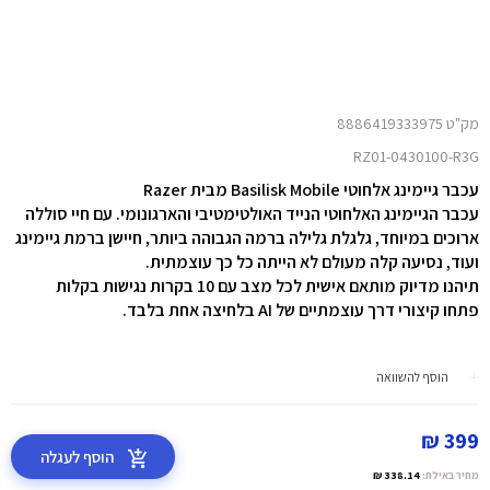
מק"ט 8886419333975
RZ01-0430100-R3G
עכבר גיימינג אלחוטי Basilisk Mobile מבית Razer
עכבר הגיימינג האלחוטי הנייד האולטימטיבי והארגונומי. עם חיי סוללה
ארוכים במיוחד, גלגלת גלילה ברמה הגבוהה ביותר, חיישן ברמת גיימינג
ועוד, נסיעה קלה מעולם לא הייתה כל כך עוצמתית.
תיהנו מדיוק מותאם אישית לכל מצב עם 10 בקרות נגישות בקלות
פתחו קיצורי דרך עוצמתיים של AI בלחיצה אחת בלבד.
הוסף להשוואה
399 ₪
הוסף לעגלה
מחיר באילת:
338.14 ₪