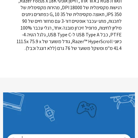
תאורת RGB באזור אחד, חיישן אופטי Razer Focus X 18K,
רגישות מקסימלית של 18000 DPI, מהירות מקסימלית של
350 IPS, תאוצה מקסימלית של 35 G, 10 כפתורים ניתנים
לתכנות, מתגי עכבר אופטיים דור-3 עם מחזור חיים של 90
מיליון לחיצות, פרופיל זיכרון מובנה אחד, רגלי עכבר 100%
PTFE, כבל USB Type A ל-USB Type C, גלגל הטיה 4-
כיווני Razer™ HyperScroll, גודל משוער של 111.5x 75.9 x
41.4 מ"מ ומשקל משוער של 76 גרם (ללא דונגל וכבל).