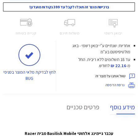
ברכישת מוצר זה תוכלו לקבל עד 399 נקודות מועדון!
יבואן רשמי
משלוח חינם
קנייה בטוחה
אחריות: שנתיים ע"י יבואן רשמי - באג
מולטיסיסטם בע"מ
עד 18 תשלומים ללא ריבית.
החל
מ-
22.16 ₪
לחודש.
לחץ
לבדיקת מלאי המוצר בסניפי
שאל אותנו על מוצר זה
BUG
גרסת הדפסה
מידע נוסף
פרטים טכניים
עכבר גיימינג אלחוטי Basilisk Mobile מבית Razer