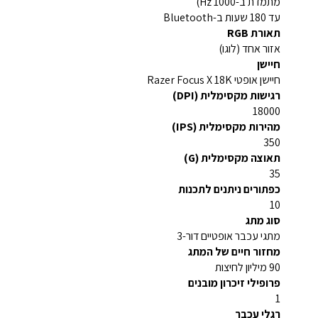
מתמדת ב-1000 Hz)
עד 180 שעות ב-Bluetooth
תאורת RGB
אזור אחד (לוגו)
חיישן
חיישן אופטי Razer Focus X 18K
רגישות מקסימלית (DPI)
18000
מהירות מקסימלית (IPS)
350
תאוצה מקסימלית (G)
35
כפתורים ניתנים לתכנות
10
סוג מתג
מתגי עכבר אופטיים דור-3
מחזור חיים של המתג
90 מיליון לחיצות
פרופילי זיכרון מובנים
1
רגלי עכבר