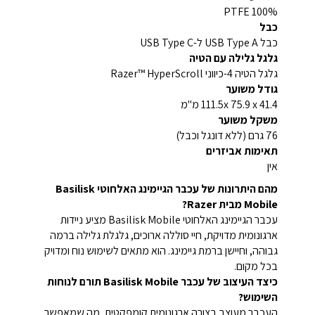
100% PTFE
כבל
כבל USB Type A ל-USB Type C
גלגל גלילה עם הטיה
גלגל הטיה 4-כיווני Razer™ HyperScroll
גודל משוער
111.5x 75.9 x 41.4 מ"מ
משקל משוער
76 גרם (ללא דונגל וכבל)
תאימות אביזרים
אין
מהם היתרונות של עכבר הגיימינג האלחוטי Basilisk
Mobile מבית Razer?
עכבר הגיימינג האלחוטי Basilisk Mobile מציע ניידות
ארגונומית מדויקת, חיי סוללה ארוכים, גלגלת גלילה ברמה
גבוהה, וחיישן ברמת גיימינג. הוא מתאים לשימוש נוח ומדויק
בכל מקום.
כיצד העיצוב של עכבר Basilisk Mobile תורם לנוחות
השימוש?
העכבר מעוצב בצורה ארגונומית קומפקטית, מה שמאפשר