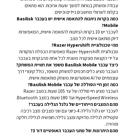
עבודה ומשחק בנוחות למשך שעות ארוכות. הוא מתאים
בקלות לשרוולי מחשבים ניידים וכיסים.
כמה בקרות ניתנות להתאמה אישית יש בעכבר Basilisk
Mobile?
לעכבר יש 10 בקרות הניתנות להתאמה אישית, המאפשרות
דיוק מותאם אישית לכל מצב.
מהי טכנולוגיית Razer Hypershift?
טכנולוגיית Razer Hypershift מאפשרת הכפלת הפקודות
על ידי הקצאת פונקציה משנית לכל אחת מהבקרות בעכבר.
כיצד עכבר Basilisk Mobile משפר את חוויית המשחק?
העכבר מציע כלים חכמים למשחק משופר, כולל קיצורי דרך
עוצמתיים של AI ואסטרטגיות משחק מותאמות אישית.
כמה זמן חיי הסוללה של עכבר Basilisk Mobile?
העכבר מציע חיי סוללה של עד 105 שעות במצב Razer
HyperSpeed Wireless ועד 180 שעות במצב Bluetooth.
מהם המצבים הייחודיים של גלגל הגלילה בעכבר?
לעכבר יש גלגל גלילה 4-כיווני עם שני מצבים: מצב רכיבה
טקטילית לגלילה מדויקת ומצב גלילה חופשית לגלילה חלקה
ומהירה.
מהם היתרונות של מתגי העכבר האופטיים דור 3?