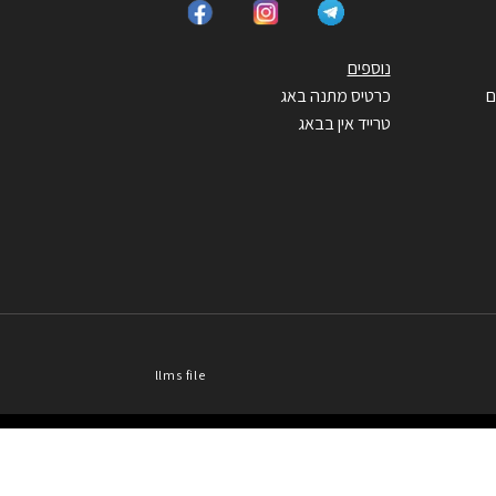
נוספים
ם
כרטיס מתנה באג
טרייד אין בבאג
llms file