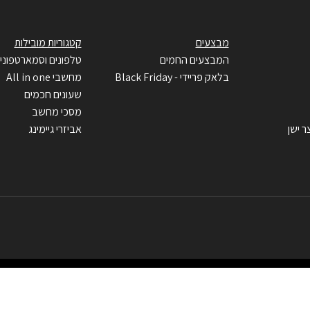
מבצעים
קטגוריות מובילות
המבצעים החמים
טלפונים וסמארטפוני
בלאק פריידי - Black Friday
מחשבי All in one
שעונים חכמים
מסכי מחשב
ר ישן
אביזרי גיימינג