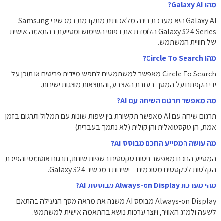
מהו Galaxy AI?
Galaxy AI היא מערכת בינה מלאכותית מתקדמת במכשירי Samsung
Galaxy S24 Series הלומדת את דפוסי השימוש ומסייעת בהתאמה אישית
של חוויית המשתמש.
מהו Circle To Search?
Circle To Search מאפשר למשתמשים לחפש מיידית פריטים או תוכן על
ידי הקפתם על המסך בעזרת האצבע, והתוצאות מוצגות ישירות.
מה מאפשר תרגום השיחה עם AI?
תרגום שיחה עם AI מאפשר תקשורת בין שפות שונות עם תמלול ותרגום בזמן
אמת, הן טקסטואלית והן קולית (לא נתמך בעברית).
מה עושה המסייע החכם מבוסס AI?
המסייע החכם מאפשר ניסוח טקסטים בשפות שונות, תרגום אוטומטי והפיכת
הקלטות לטקסטים מסוכמים – ישירות במכשיר Galaxy S24.
מהי מערכת Always-on Display מבוססת AI?
Always-on Display מבוסס AI משנה את מראה מסך הנעילה בהתאם
לשעה ולמזג האוויר, ויוצר ערכות נושא בהתאמה אישית למשתמש.