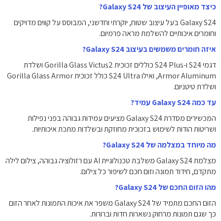
כיצד מאופיין העיצוב של Galaxy S24?
Galaxy S24 בעל עיצוב שטוח, יוקרתי וחדשני, המבוסס על קווים מדויקים
וחומרים איכותיים להשלמת מראה פרמיום.
איזה חומרים משמשים בעיצוב Galaxy S24?
דגמי S24 ו-S24 Plus כוללים זכוכית Gorilla Glass Victus2 ושלדת
Armor Aluminum, ואילו S24 Ultra כולל זכוכית Gorilla Glass Armor
ושלדת טיטניום.
עד כמה Galaxy S24 עמיד?
המכשירים מסדרת Galaxy S24 מציעים עמידות גבוהה בפני נפילות
ושריטות הודות לשימוש בזכוכית מחוזקת ובשלדות מתכת איכותיות.
מה מיוחד במצלמה של Galaxy S24?
מצלמת Galaxy S24 משלבת טכנולוגיית AI עם רזולוציה גבוהה, צילום לילה
מתקדם, חידוד תמונה וזום חכם לשיפור כל צילום.
מהו הזום החכם של Galaxy S24?
הזום החכם מתמיד של Galaxy S24 משפר את איכות התמונות לאחר הזום
כך שגם תמונות מרחוק נשארות חדות וברורות.