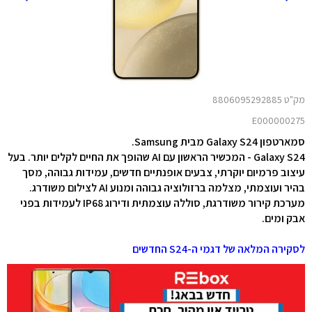
מק"ט 8806095292885
E000000275
סמארטפון Galaxy S24 מבית Samsung.
Galaxy S24 - המכשיר הראשון עם AI שהופך את החיים לקלים יותר. בעל
עיצוב פרמיום יוקרתי, צבעים אופנתיים חדשים, עמידות גבוהה, מסך
בהיר ועוצמתי, מצלמה ברזולוציה גבוהה ומנוע AI לצילום משודרג.
מערכת קירור משודרגת, סוללה עוצמתית ודירוג IP68 לעמידות בפני
אבק ומים.
לסקירה המלאה של דגמי ה-S24
החדשים