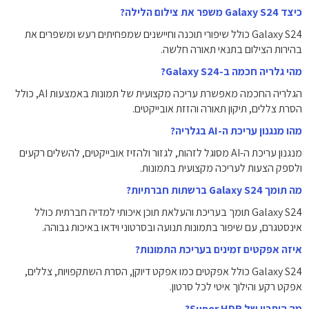
כיצד Galaxy S24 משפר את צילום הלילה?
Galaxy S24 כולל שיפורי תוכנה וחיישנים שמפחיתים רעש ומשפרים את
בהירות הצילום בתנאי תאורה חלשה.
מהי גלריה חכמה ב-Galaxy S24?
הגלריה החכמה מאפשרת עריכה מקצועית של תמונות באמצעות AI, כולל
הסרת צללים, תיקון תאורה והזזת אובייקטים.
מהו מנגנון עריכת ה-AI בגלריה?
מנגנון עריכת ה-AI מסוגל לזהות, לגזור ולהזיז אובייקטים, להשלים רקעים
ולספק הצעות לעריכה מקצועית בתמונות.
מה תומך Galaxy S24 ברשתות חברתיות?
Galaxy S24 תומך בעריכת והעלאת תוכן איכותי למדיה חברתית כולל
אינסטגרם, עם שיפור בתמונות תנועה ובסרטוני וידאו באיכות גבוהה.
איזה אפקטים זמינים בעריכת התמונות?
Galaxy S24 כולל אפקטים כמו אפקט דיוקן, הסרת השתקפויות, צללים,
אפקט רקע והילוך איטי לכל סרטון.
מה היתרון של Super HDR?