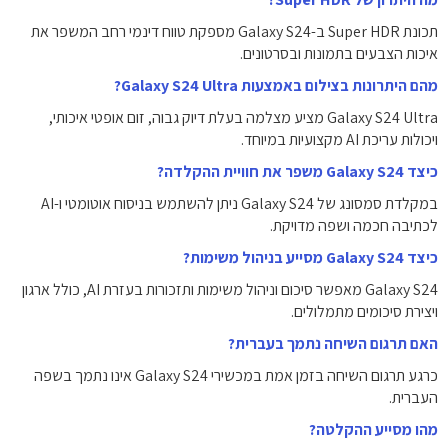
תכונת Super HDR ב-Galaxy S24 מספקת טווח דינמי רחב המשפר את
איכות הצבעים בתמונות ובסרטונים.
מהם היתרונות בצילום באמצעות Galaxy S24 Ultra?
Galaxy S24 Ultra מציע מצלמה בעלת דיוק גבוה, זום אופטי איכותי,
ויכולות עריכת AI מקצועיות במיוחד.
כיצד Galaxy S24 משפר את חוויית ההקלדה?
במקלדת סמסונג של Galaxy S24 ניתן להשתמש בניסוח אוטומטי ו-AI
לכתיבה חכמה ושפה מדויקת.
כיצד Galaxy S24 מסייע בניהול משימות?
Galaxy S24 מאפשר סיכום וניהול משימות ותזכורות בעזרת AI, כולל ארגון
ויצירת סיכומים מתמלולים.
האם תרגום השיחה נתמך בעברית?
כרגע תרגום השיחה בזמן אמת במכשירי Galaxy S24 אינו נתמך בשפה
העברית.
מהו מסייע ההקלטה?