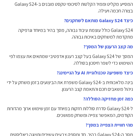
המסייע מקליט וממיר הקלטות לסיכומי טקסט מובנים ב-Galaxy S24
בצורה חכמה ויעילה.
כיצד Galaxy S24 מותאם לשחקנים?
Galaxy S24 כולל עוצמת עיבוד גבוהה, מסך בהיר במיוחד וגרפיקה
מתקדמת למשחקים באיכות גבוהה.
מה קצב הרענון של המסך?
המסך של Galaxy S24 בעל קצב רענון אדפטיבי שמתאים את עצמו לפי
השימוש כדי לשפר חיסכון בסוללה.
כיצד משפיעה טכנולוגיית AI על הגיימינג?
בינה מלאכותית ב-Galaxy S24 משפרת את הביצועים בזמן משחק על ידי
ניהול משאבים חכם והתאמת קצב הרענון.
כמה זמן מחזיקה הסוללה?
ל-Galaxy S24 סדרת סוללות חזקות במיוחד עם זמן שימוש ארוך מהדורות
הקודמים, המאפשר צפייה ומשחק ממושכים.
מהי חוויית הצפייה במסך?
מסך ה-Galaxy S24 בהיר, חד ומספק צבעים עשירים ותצוגה ריאליסטית