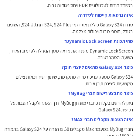
במיוחד הודות לטכנולוגיית HDR ויחס ניגודיות גבוה.
איזה גרסאות קיימות לסדרה?
סדרת Galaxy S24 כוללת את דגמי S24, S24 Plus ו-S24 Ultra, השונים
בגודל, חומרי מבנה ויכולות מצלמה.
מהי תכונת Dynamic Lock Screen?
Dynamic Lock Screen משנה את מראה מסך הנעילה לפי מזג האוויר,
השעה והטמפרטורה.
כיצד Galaxy S24 מתאים ליוצרי תוכן?
Galaxy S24 מספק עריכת מדיה מתקדמת, שיתוף ישיר ויכולות צילום
מקצועיות ליצירת תוכן איכותי.
כיצד מתבצע רישום חברי MyBug?
ניתן להירשם בקלות כחברי מועדון MyBug דרך האתר ולקבל הטבות על
רכישת Galaxy S24.
איזה הטבות מקבלים חברי MAX?
חברי MyBug במעמד Max מקבלים 50 ₪ הנחה על Galaxy S24 בתמורה
ל-1500 נקודות.