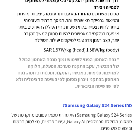
דרך חדשה לשחק - הגלקסי הכי עוצמתי למשחקים
לצפייה ויצירה
מכונת משחקים מהדור הבא עם יותר עוצמה, יציבות, מהירות
ומציאות. גרפיקה מציאותית יותר. המסך הבהיר והעוצמתי
ביותר לחווית צפייה בלתי נשכחת. חיי הסוללה הארוכים ביותר
אי פעם בגלקסי המאפשרים להינות מתוכן למשך זמן רב
יותר, קצב רענון אדפטיבי למיקסום יעילות הסוללה.
SAR 1.57W/kg (head) 1.58W/kg (body)
* נפח האחסון הפנוי לשימוש נמוך מנפח האחסון הכולל
של המכשיר, עקב התקנת מערכת הפעלה, חלוקה
למחיצות פנימיות במכשיר, התקנת תוכנות וכדומה. נפח
האחסון בהתקני זיכרון מסומן לפי השיטה הדצימלית ולא
לפי שהשיטה הבינארית.
מהו Samsung Galaxy S24 Series?
Samsung Galaxy S24 Series היא סדרת סמארטפונים מתקדמת של
סמסונג הכוללת טכנולוגיית Galaxy AI, עיצוב פרמיום, מצלמות חכמות
וביצועים משופרים.