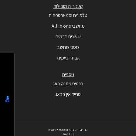
קטגוריות מובילות
טלפונים וסמארטפונים
מחשבי All in one
שעונים חכמים
מסכי מחשב
אביזרי גיימינג
נוספים
כרטיס מתנה באג
טרייד אין בבאג
בנייה ותפעול: Blacknet.co.il
llms file