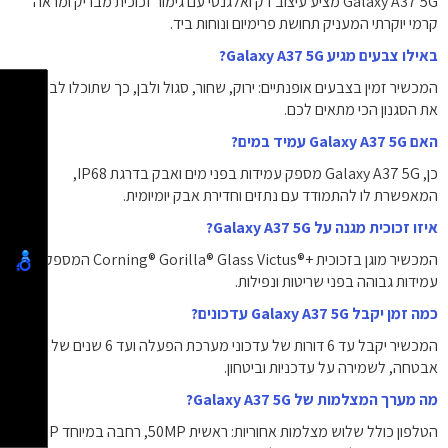
Galaxy A37 5G מציע עיצוב דק ואלגנטי עם גימור זכוכית מבריק ומראה
קרמי יוקרתי המעניק תחושת פרימיום ונוחות ביד.
באילו צבעים מגיע Galaxy A37 5G?
המכשיר זמין בצבעים אופנתיים: ירוק, שחור, סגול ולבן, כך שתוכלו לבחור
את הסגנון הכי מתאים לכם.
האם Galaxy A37 5G עמיד במים?
כן, Galaxy A37 5G מספק עמידות בפני מים ואבק בדרגת IP68,
המאפשרת לו להתמודד עם נתזים וחדירת אבק יומיומית.
איזו זכוכית מגנה על Galaxy A37 5G?
המכשיר מוגן בזכוכית Corning® Gorilla® Glass Victus®+‎ המספקת
עמידות גבוהה בפני שריטות ונפילות.
כמה זמן יקבל Galaxy A37 5G עדכונים?
המכשיר יקבל עד 6 דורות של עדכוני מערכת הפעלה ועד 6 שנים של עדכוני
אבטחה, לשמירה על עדכניות וביטחון.
מה מערך המצלמות של Galaxy A37 5G?
הטלפון כולל שלוש מצלמות אחוריות: ראשית 50MP, רחבה במיוחד 8MP