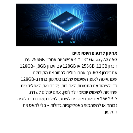
אחסון לרגעים היומיומיים
Galaxy A37 5G זמין ב-4 אפשרויות אחסון: 256GB עם
זיכרון 12GB, ‏256GB או 128GB עם זיכרון 8GB, ו-128GB
עם זיכרון 6GB. כך אתם יכולים לבחור את הקיבולת
שמתאימה לאופן השימוש שלכם בטלפון. בחרו ב-128GB
כדי לשמור את התמונות האהובות עליכם ואת האפליקציות
שחיוניות לשימוש יומיומי. לחלופין, אתם יכולים לשדרג
ל-256GB אם אתם אוהבים לשחק, לצלם תמונות ברזולוציה
גבוהה או להשתמש באפליקציות גדולות – בלי להאט את
הטלפון.