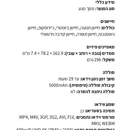
מידע כללי
סוג המוצר:
מסך מגע
חיישנים
כוללים:
חיישן תנועה, חיישן ביומטרי, ג'יירוסקופ, חיישן
גיאומגנטי, חיישן תאורה, חיישן קירבה וירטואלי
מאפיינים פיזיים
ממדים (גובה × רוחב × עובי):
‎7.4 × 78.2 × 162.9‎ מ"מ
משקל:
196 גרם
סוללה
משך זמן ניגון וידאו:
עד 29 שעות
קיבולת סוללה (טיפוסית):
‎5000mAh‎
סוללה ניתנת להסרה:
לא
שמע ווידאו
תמיכה בסטריאו:
כן
פורמטי וידאו נתמכים:
MP4, M4V, 3GP, 3G2, AVI, FLV,
MKV, WEBM
רזולוציית תצוגת וידאו:
‎UHD 4K (3840 x 2160)‏ @60fps‎