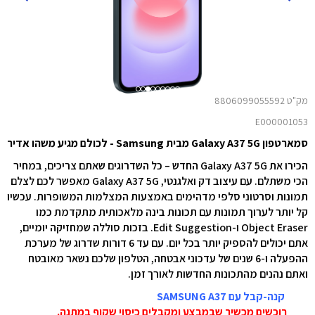
מק"ט 8806099055592
E000001053
סמארטפון Galaxy A37 5G מבית Samsung - לכולם מגיע משהו אדיר
הכירו את Galaxy A37 5G החדש – כל השדרוגים שאתם צריכים, במחיר
הכי משתלם. עם עיצוב דק ואלגנטי, Galaxy A37 5G מאפשר לכם לצלם
תמונות וסרטוני סלפי מדהימים באמצעות המצלמות המשופרות. עכשיו
קל יותר לערוך תמונות עם תכונות בינה מלאכותית מתקדמת כמו
Object Eraser ו-Edit Suggestion. בזכות סוללה שמחזיקה יומיים,
אתם יכולים להספיק יותר בכל יום. עם עד 6 דורות שדרוג של מערכת
ההפעלה ו-6 שנים של עדכוני אבטחה, הטלפון שלכם נשאר מאובטח
ואתם נהנים מהתכונות החדשות לאורך זמן.
קנה-קבל עם SAMSUNG A37
רוכשים מכשיר שבמבצע ומקבלים כיסוי שקוף במתנה.