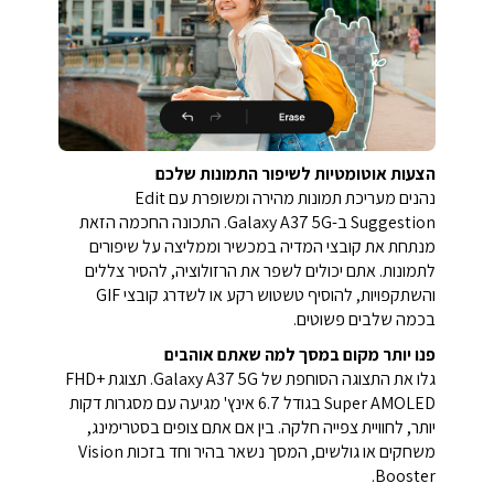
הצעות אוטומטיות לשיפור התמונות שלכם
נהנים מעריכת תמונות מהירה ומשופרת עם Edit
Suggestion ב-Galaxy A37 5G. התכונה החכמה הזאת
מנתחת את קובצי המדיה במכשיר וממליצה על שיפורים
לתמונות. אתם יכולים לשפר את הרזולוציה, להסיר צללים
והשתקפויות, להוסיף טשטוש רקע או לשדרג קובצי GIF
בכמה שלבים פשוטים.
פנו יותר מקום במסך למה שאתם אוהבים
גלו את התצוגה הסוחפת של Galaxy A37 5G. תצוגת FHD+
Super AMOLED בגודל 6.7 אינץ' מגיעה עם מסגרות דקות
יותר, לחוויית צפייה חלקה. בין אם אתם צופים בסטרימינג,
משחקים או גולשים, המסך נשאר בהיר וחד בזכות Vision
Booster.