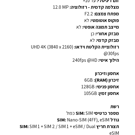
זום דיגיטלי:
עד 10×
מצלמה קדמית - רזולוציה:
‎12.0 MP‎
מפתח צמצם:
F2.2
פוקוס אוטומטי:
לא
מייצב תמונה אופטי:
לא
מבזק אחורי:
כן
מבזק קדמי:
לא
רזולוציית הקלטת וידאו:
‎UHD 4K (3840 x 2160)
@30fps‎
הילוך איטי:
240fps @HD
אחסון וזיכרון
זיכרון (RAM):
6GB
אחסון פנימי:
128GB
אחסון זמין:
‎105GB‎
רשת
מספר כרטיסי SIM:
SIM כפול
גודל SIM:
Nano-SIM (4FF), eSIM
תצורת חריץ SIM:
SIM 1 + SIM 2 / SIM 1 + eSIM / Dual
eSIM