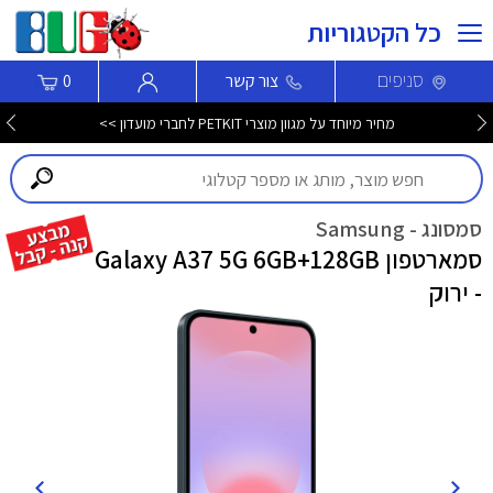
כל הקטגוריות
סניפים
צור קשר
0
מחיר מיוחד על מגוון מוצרי PETKIT לחברי מועדון >>
סמסונג - Samsung
סמארטפון Galaxy A37 5G 6GB+128GB
- ירוק