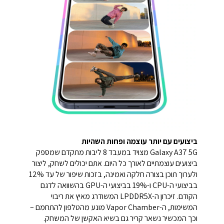
ביצועים עם יותר עוצמה ופחות השהיות
Galaxy A37 5G מצויד במעבד 8 ליבות מתקדם שמספק
ביצועים עוצמתיים לאורך כל היום. אתם יכולים לשחק, ליצור
ולערוך תוכן בצורה חלקה ואמינה, בזכות שיפור של עד 12%
בביצועי ה-CPU ו-19% בביצועי ה-GPU בהשוואה לדגם
הקודם. זיכרון ה-LPDDR5X המשודרג מאיץ את ריבוי
המשימות, ה-Vapor Chamber מונע מהטלפון להתחמם –
וכך המכשיר נשאר קריר גם בשיא האקשן של המשחק.