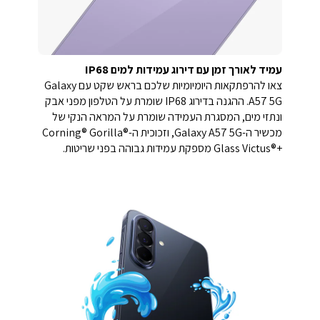
עמיד לאורך זמן עם דירוג עמידות למים IP68
צאו להרפתקאות היומיומיות שלכם בראש שקט עם Galaxy
A57 5G. ההגנה בדירוג IP68 שומרת על הטלפון מפני אבק
ונתזי מים, המסגרת העמידה שומרת על המראה הנקי של
מכשיר ה-Galaxy A57 5G, וזכוכית ה-Corning® Gorilla®
Glass Victus®+‎ מספקת עמידות גבוהה בפני שריטות.