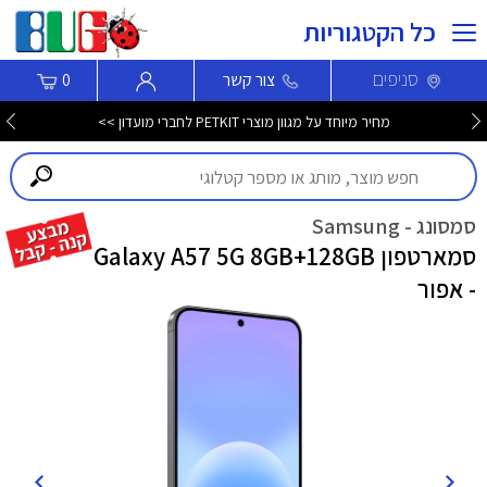
כל הקטגוריות
סניפים
צור קשר
0
מחיר מיוחד על מגוון מוצרי PETKIT לחברי מועדון >>
סמסונג - Samsung
סמארטפון Galaxy A57 5G 8GB+128GB
- אפור