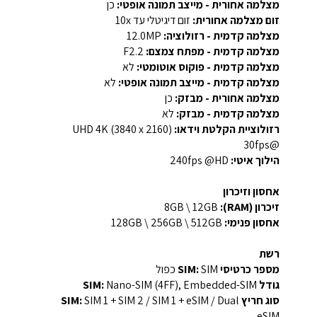
מצלמה אחורית - מייצב תמונה אופטי:
כן
זום מצלמה אחורית:
זום דיגיטלי עד ‎10x‎
מצלמה קדמית - רזולוציה:
‎12.0MP‎
מצלמה קדמית - מפתח צמצם:
F2.2
מצלמה קדמית - פוקוס אוטומטי:
לא
מצלמה קדמית - מייצב תמונה אופטי:
לא
מצלמה אחורית - מבזק:
כן
מצלמה קדמית - מבזק:
לא
רזולוציית הקלטת וידאו:
‎UHD 4K (3840 x 2160)‎
‏@30fps
הילוך איטי:
‎240fps @HD‎
אחסון וזיכרון
זיכרון (RAM):
‎8GB‎ \ 12GB
אחסון פנימי:
‎128GB‎ \ 256GB \ 512GB
רשת
מספר כרטיסי SIM:
SIM כפול
גודל SIM:
Nano-SIM (4FF), Embedded-SIM
סוג חריץ SIM:
SIM 1 + SIM 2 / SIM 1 + eSIM / Dual
eSIM