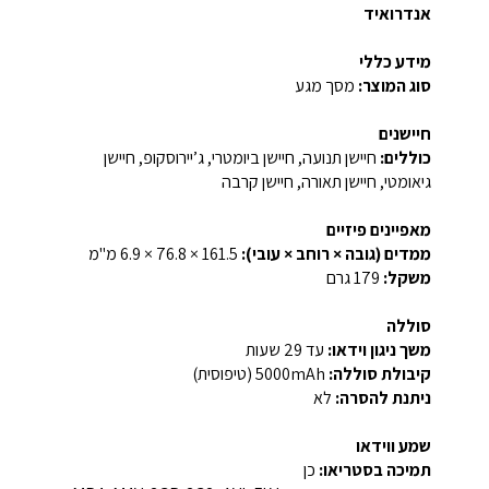
אנדרואיד
מידע כללי
סוג המוצר:
מסך מגע
חיישנים
כוללים:
חיישן תנועה, חיישן ביומטרי, ג’יירוסקופ, חיישן
גיאומטי, חיישן תאורה, חיישן קרבה
מאפיינים פיזיים
ממדים (גובה × רוחב × עובי):
‎6.9 × 76.8 × 161.5 מ"מ‎
משקל:
‎179 גרם‎
סוללה
משך ניגון וידאו:
עד ‎29 שעות‎
קיבולת סוללה:
‎5000mAh‎ (טיפוסית)
ניתנת להסרה:
לא
שמע ווידאו
תמיכה בסטריאו:
כן