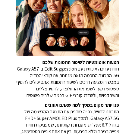
הצעות אוטומטיות לשיפור התמונות שלכם
חוויית עריכה איכותית עם Edit Suggestion ב-Galaxy A57
5G. התכונה החכמה הזאת מנתחת את קובצי המדיה
במכשיר ומציעה דרכים לשיפור התמונות. אתם יכולים להוסיף
טשטוש רקע, לשפר את הרזולוציה, להסיר צללים
והשתקפויות, ולשדרג קובצי GIF בכמה שלבים פשוטים.
פנו יותר מקום במסך למה שאתם אוהבים
התכוננו לחוויית צפייה סוחפת עם התצוגה המרשימה של
Galaxy A57 5G. למסך FHD+ Super AMOLED Plus
בגודל 6.7 אינץ' יש מסגרות דקות יותר, שמעניקות חוויית
צפייה רציפה וללא הפרעות. בין אם אתם צופים בסטרימינג,