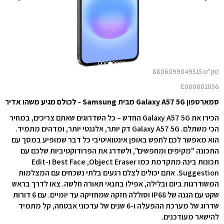
מק"ט 8806099049515
E000001056
סמארטפון Galaxy A57 5G מבית Samsung - לכולם מגיע משהו אדיר
הכירו את Galaxy A57 5G החדש – כל השדרוגים שאתם צריכים, במחיר
הכי משתלם. Galaxy A57 5G דק יותר, אלגנטי יותר, ומדהים מתמיד.
הוא מאפשר לכם לחפש באופן אינטואיטיבי כל דבר שמופיע במסך עם
התכונה "מקיפים ומחפשים", ולשדרג את הפרודוקטיביות שלכם עם
תכונות בינה מתקדמת כמו Object Eraser‏, Best Face ו-Edit
Suggestion. אתם יכולים לצלם רגעים בלתי נשכחים עם המצלמות
המשודרגות ביום ובלילה, אפילו בתנאי תאורה חלשה. צאו לדרך בראש
שקט עם הגנה של IP68 וסוללה חזקה שמחזיקה עד יומיים. עם 6 דורות
שדרוג של מערכת ההפעלה ו-6 שנים של עדכוני אבטחה, קל מתמיד
להישאר מעודכנים.