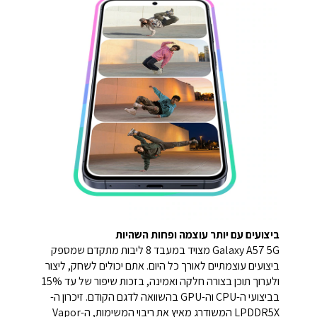
ביצועים עם יותר עוצמה ופחות השהיות
Galaxy A57 5G מצויד במעבד 8 ליבות מתקדם שמספק
ביצועים עוצמתיים לאורך כל היום. אתם יכולים לשחק, ליצור
ולערוך תוכן בצורה חלקה ואמינה, בזכות שיפור של עד 15%
בביצועי ה-CPU וה-GPU בהשוואה לדגם הקודם. זיכרון ה-
LPDDR5X המשודרג מאיץ את ריבוי המשימות, ה-Vapor