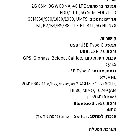
תמיכה ברשתות:
2G GSM, 3G WCDMA, 4G LTE
FDD/TDD, 5G Sub6 FDD/TDD
תדרים נתמכים:
‎GSM850/900/1800/1900, UMTS
B1/B2/B4/B5/B8, LTE B1-B41, 5G N1-N78‎
קישוריות
ממשק USB:
USB Type-C
גרסת USB:
USB 2.0
טכנולוגיית מיקום:
GPS, Glonass, Beidou, Galileo,
QZSS
כניסת אוזניה:
USB Type-C
MHL:
לא
Wi‑Fi:
‎802.11 a/b/g/n/ac/ax 2.4GHz+5GHz+6GHz,
HE80, MIMO, 1024‑QAM‎
Wi‑Fi Direct:
כן
גרסת Bluetooth:
‎v6.0‎
NFC:
כן
סנכרון למחשב:
Smart Switch (גרסת מחשב)
מערכת הפעלה