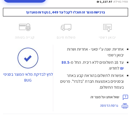
מחיר באילת:
1,227.97 ₪
ברכישת מוצר זה תוכלו לקבל עד 1,449 נקודות מועדון!
יבואן רשמי
משלוח חינם
קנייה בטוחה
אחריות: שנה ע"י סאני - אחריות ושרות
יבואן רשמי
עד 18 תשלומים ללא ריבית.
החל מ-
80.5
₪
לחודש.
לחץ
לבדיקת מלאי המוצר בסניפי
אפשרות לתשלום בהוראת קבע באתר
BUG
ובסניפים באמצעות חברת "בלנדר". פרטים
בעמוד התשלום.
שאל אותנו על מוצר זה
גרסת הדפסה