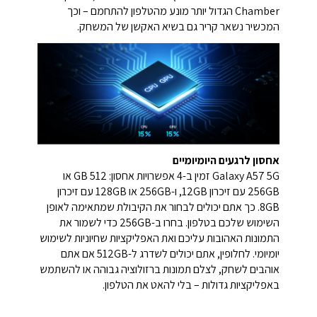
Chamber הגדול יותר מונע מהטלפון להתחמם – וכך
המכשיר נשאר קריר גם בשיא האקשן של המשחק.
אחסון לרגעים היומיומיים
Galaxy A57 5G זמין ב-4 אפשרויות אחסון: 512 GB או
256GB עם זיכרון 12GB, ‏ו-256GB או 128GB עם זיכרון
8GB. כך אתם יכולים לבחור את הקיבולת שמתאימה לאופן
השימוש שלכם בטלפון. בחרו ב-256GB כדי לשמור את
התמונות האהובות עליכם ואת האפליקציות שחיוניות לשימוש
יומיומי. לחלופין, אתם יכולים לשדרג ל-512GB אם אתם
אוהבים לשחק, לצלם תמונות ברזולוציה גבוהה או להשתמש
באפליקציות גדולות – בלי להאט את הטלפון.