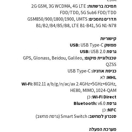
תמיכה ברשתות:
2G GSM, 3G WCDMA, 4G LTE
FDD/TDD, 5G Sub6 FDD/TDD
תדרים נתמכים:
‎GSM850/900/1800/1900, UMTS
B1/B2/B4/B5/B8, LTE B1-B41, 5G N1-N78‎
קישוריות
ממשק USB:
USB Type-C
גרסת USB:
USB 2.0
טכנולוגיית מיקום:
GPS, Glonass, Beidou, Galileo,
QZSS
כניסת אוזניה:
USB Type-C
MHL:
לא
Wi‑Fi:
‎802.11 a/b/g/n/ac/ax 2.4GHz+5GHz+6GHz,
HE80, MIMO, 1024‑QAM‎
Wi‑Fi Direct:
כן
גרסת Bluetooth:
‎v6.0‎
NFC:
כן
סנכרון למחשב:
Smart Switch (גרסת מחשב)
מערכת הפעלה