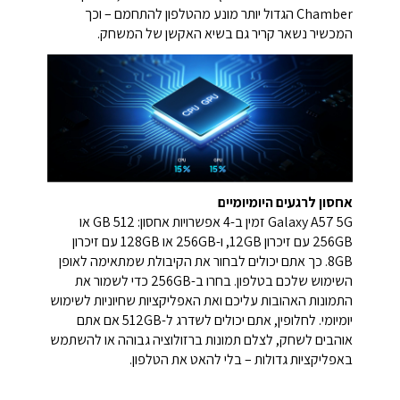
Chamber הגדול יותר מונע מהטלפון להתחמם – וכך
המכשיר נשאר קריר גם בשיא האקשן של המשחק.
אחסון לרגעים היומיומיים
Galaxy A57 5G זמין ב-4 אפשרויות אחסון: 512 GB או
256GB עם זיכרון 12GB, ‏ו-256GB או 128GB עם זיכרון
8GB. כך אתם יכולים לבחור את הקיבולת שמתאימה לאופן
השימוש שלכם בטלפון. בחרו ב-256GB כדי לשמור את
התמונות האהובות עליכם ואת האפליקציות שחיוניות לשימוש
יומיומי. לחלופין, אתם יכולים לשדרג ל-512GB אם אתם
אוהבים לשחק, לצלם תמונות ברזולוציה גבוהה או להשתמש
באפליקציות גדולות – בלי להאט את הטלפון.