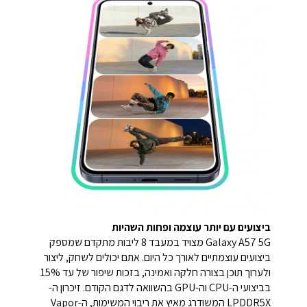
ביצועים עם יותר עוצמה ופחות השהיות
Galaxy A57 5G מצויד במעבד 8 ליבות מתקדם שמספק
ביצועים עוצמתיים לאורך כל היום. אתם יכולים לשחק, ליצור
ולערוך תוכן בצורה חלקה ואמינה, בזכות שיפור של עד 15%
בביצועי ה-CPU וה-GPU בהשוואה לדגם הקודם. זיכרון ה-
LPDDR5X המשודרג מאיץ את ריבוי המשימות, ה-Vapor