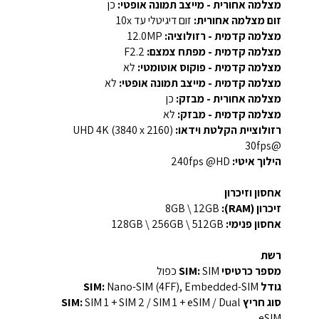
מצלמה אחורית - מייצב תמונה אופטי:
כן
זום מצלמה אחורית:
זום דיגיטלי עד ‎10x‎
מצלמה קדמית - רזולוציה:
‎12.0MP‎
מצלמה קדמית - מפתח צמצם:
F2.2
מצלמה קדמית - פוקוס אוטומטי:
לא
מצלמה קדמית - מייצב תמונה אופטי:
לא
מצלמה אחורית - מבזק:
כן
מצלמה קדמית - מבזק:
לא
רזולוציית הקלטת וידאו:
‎UHD 4K (3840 x 2160)‎
‏@30fps
הילוך איטי:
‎240fps @HD‎
אחסון וזיכרון
זיכרון (RAM):
‎8GB‎ \ 12GB
אחסון פנימי:
‎128GB‎ \ 256GB \ 512GB
רשת
מספר כרטיסי SIM:
SIM כפול
גודל SIM:
Nano-SIM (4FF), Embedded-SIM
סוג חריץ SIM:
SIM 1 + SIM 2 / SIM 1 + eSIM / Dual
eSIM