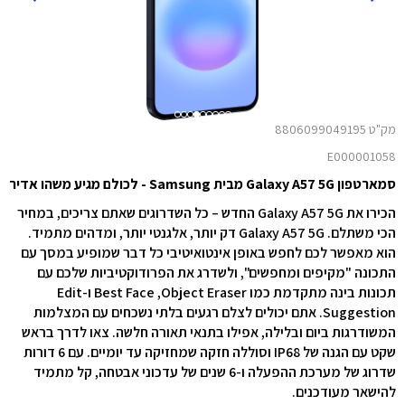
מק"ט 8806099049195
E000001058
סמארטפון Galaxy A57 5G מבית Samsung - לכולם מגיע משהו אדיר
הכירו את Galaxy A57 5G החדש – כל השדרוגים שאתם צריכים, במחיר
הכי משתלם. Galaxy A57 5G דק יותר, אלגנטי יותר, ומדהים מתמיד.
הוא מאפשר לכם לחפש באופן אינטואיטיבי כל דבר שמופיע במסך עם
התכונה "מקיפים ומחפשים", ולשדרג את הפרודוקטיביות שלכם עם
תכונות בינה מתקדמת כמו Object Eraser‏, Best Face ו-Edit
Suggestion. אתם יכולים לצלם רגעים בלתי נשכחים עם המצלמות
המשודרגות ביום ובלילה, אפילו בתנאי תאורה חלשה. צאו לדרך בראש
שקט עם הגנה של IP68 וסוללה חזקה שמחזיקה עד יומיים. עם 6 דורות
שדרוג של מערכת ההפעלה ו-6 שנים של עדכוני אבטחה, קל מתמיד
להישאר מעודכנים.