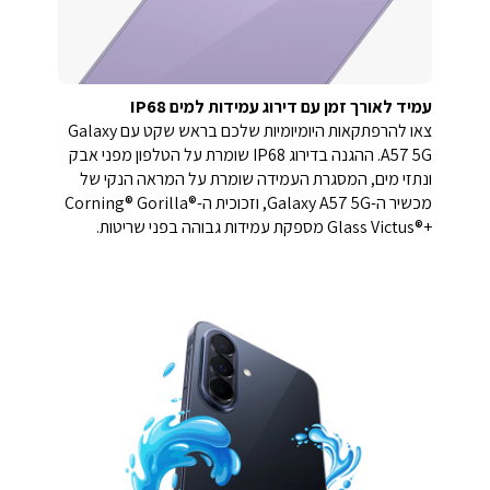
עמיד לאורך זמן עם דירוג עמידות למים IP68
צאו להרפתקאות היומיומיות שלכם בראש שקט עם Galaxy
A57 5G. ההגנה בדירוג IP68 שומרת על הטלפון מפני אבק
ונתזי מים, המסגרת העמידה שומרת על המראה הנקי של
מכשיר ה-Galaxy A57 5G, וזכוכית ה-Corning® Gorilla®
Glass Victus®+‎ מספקת עמידות גבוהה בפני שריטות.