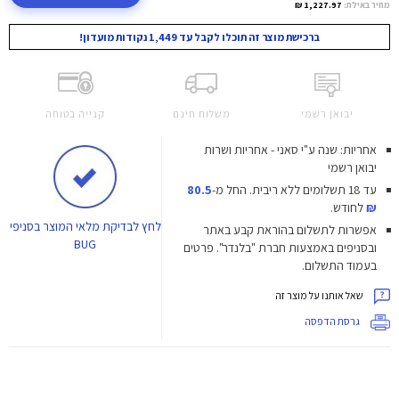
מחיר באילת:
1,227.97 ₪
ברכישת מוצר זה תוכלו לקבל עד 1,449 נקודות מועדון!
יבואן רשמי
משלוח חינם
קנייה בטוחה
אחריות: שנה ע"י סאני - אחריות ושרות
יבואן רשמי
עד 18 תשלומים ללא ריבית.
החל מ-
80.5
₪
לחודש.
לחץ
לבדיקת מלאי המוצר בסניפי
אפשרות לתשלום בהוראת קבע באתר
BUG
ובסניפים באמצעות חברת "בלנדר". פרטים
בעמוד התשלום.
שאל אותנו על מוצר זה
גרסת הדפסה