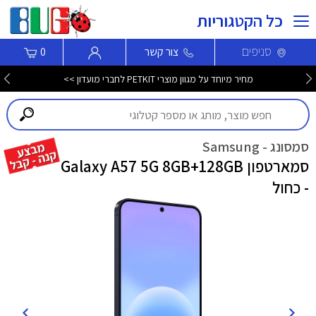
כל הקטגוריות
סניפים
צור קשר
0
מחיר מיוחד על מגוון מוצרי PETKIT לחברי מועדון >>
סמסונג - Samsung
סמארטפון Galaxy A57 5G 8GB+128GB
- כחול