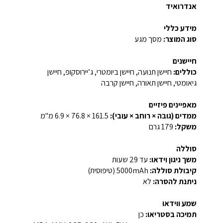
אנדרואיד
מידע כללי
סוג המוצר:
מסך מגע
חיישנים
כוללים:
חיישן תנועה, חיישן ביומטרי, ג’יירוסקופ, חיישן
גיאומטי, חיישן תאורה, חיישן קרבה
מאפיינים פיזיים
ממדים (גובה × רוחב × עובי):
‎6.9 × 76.8 × 161.5 מ"מ‎
משקל:
‎179 גרם‎
סוללה
משך ניגון וידאו:
עד ‎29 שעות‎
קיבולת סוללה:
‎5000mAh‎ (טיפוסית)
ניתנת להסרה:
לא
שמע ווידאו
תמיכה בסטריאו:
כן