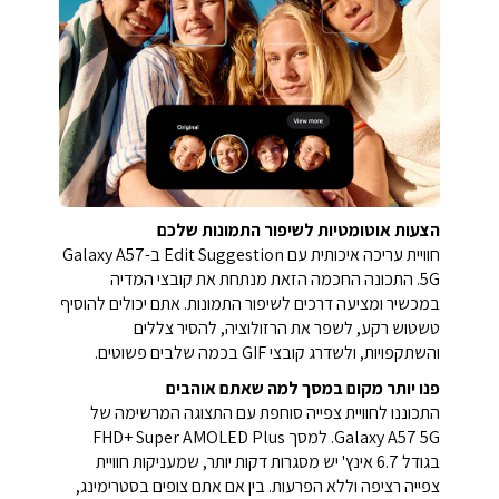
הצעות אוטומטיות לשיפור התמונות שלכם
חוויית עריכה איכותית עם Edit Suggestion ב-Galaxy A57
5G. התכונה החכמה הזאת מנתחת את קובצי המדיה
במכשיר ומציעה דרכים לשיפור התמונות. אתם יכולים להוסיף
טשטוש רקע, לשפר את הרזולוציה, להסיר צללים
והשתקפויות, ולשדרג קובצי GIF בכמה שלבים פשוטים.
פנו יותר מקום במסך למה שאתם אוהבים
התכוננו לחוויית צפייה סוחפת עם התצוגה המרשימה של
Galaxy A57 5G. למסך FHD+ Super AMOLED Plus
בגודל 6.7 אינץ' יש מסגרות דקות יותר, שמעניקות חוויית
צפייה רציפה וללא הפרעות. בין אם אתם צופים בסטרימינג,