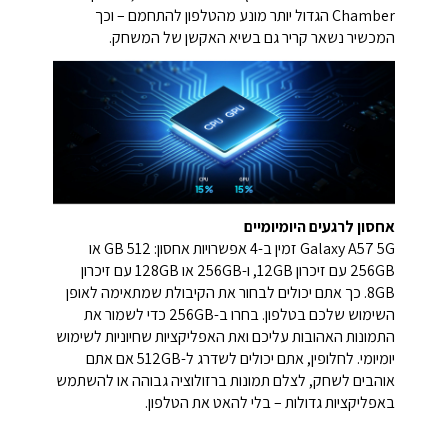
Chamber הגדול יותר מונע מהטלפון להתחמם – וכך
המכשיר נשאר קריר גם בשיא האקשן של המשחק.
אחסון לרגעים היומיומיים
Galaxy A57 5G זמין ב-4 אפשרויות אחסון: 512 GB או
256GB עם זיכרון 12GB, ‏ו-256GB או 128GB עם זיכרון
8GB. כך אתם יכולים לבחור את הקיבולת שמתאימה לאופן
השימוש שלכם בטלפון. בחרו ב-256GB כדי לשמור את
התמונות האהובות עליכם ואת האפליקציות שחיוניות לשימוש
יומיומי. לחלופין, אתם יכולים לשדרג ל-512GB אם אתם
אוהבים לשחק, לצלם תמונות ברזולוציה גבוהה או להשתמש
באפליקציות גדולות – בלי להאט את הטלפון.