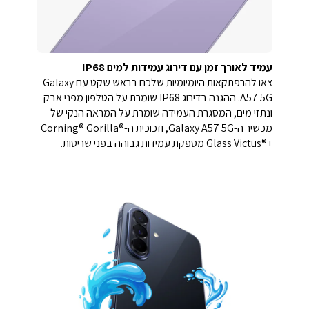
עמיד לאורך זמן עם דירוג עמידות למים IP68
צאו להרפתקאות היומיומיות שלכם בראש שקט עם Galaxy
A57 5G. ההגנה בדירוג IP68 שומרת על הטלפון מפני אבק
ונתזי מים, המסגרת העמידה שומרת על המראה הנקי של
מכשיר ה-Galaxy A57 5G, וזכוכית ה-Corning® Gorilla®
Glass Victus®+‎ מספקת עמידות גבוהה בפני שריטות.