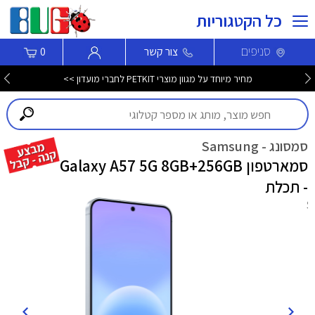
כל הקטגוריות
סניפים
צור קשר
0
חדש! סמארטפון Nothing Phone (4b) עכשיו לרכישה >>>
סמסונג - Samsung
סמארטפון Galaxy A57 5G 8GB+256GB
- תכלת