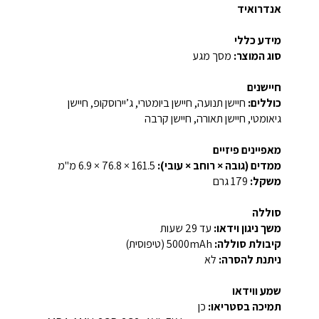
אנדרואיד
מידע כללי
סוג המוצר:
מסך מגע
חיישנים
כוללים:
חיישן תנועה, חיישן ביומטרי, ג’יירוסקופ, חיישן
גיאומטי, חיישן תאורה, חיישן קרבה
מאפיינים פיזיים
ממדים (גובה × רוחב × עובי):
‎6.9 × 76.8 × 161.5 מ"מ‎
משקל:
‎179 גרם‎
סוללה
משך ניגון וידאו:
עד ‎29 שעות‎
קיבולת סוללה:
‎5000mAh‎ (טיפוסית)
ניתנת להסרה:
לא
שמע ווידאו
תמיכה בסטריאו:
כן