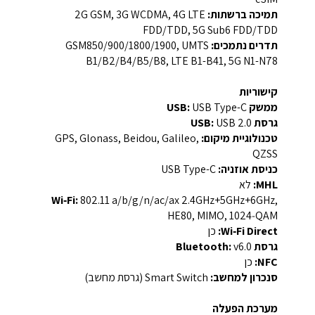
תמיכה ברשתות:
2G GSM, 3G WCDMA, 4G LTE
FDD/TDD, 5G Sub6 FDD/TDD
תדרים נתמכים:
‎GSM850/900/1800/1900, UMTS
B1/B2/B4/B5/B8, LTE B1-B41, 5G N1-N78‎
קישוריות
ממשק USB:
USB Type-C
גרסת USB:
USB 2.0
טכנולוגיית מיקום:
GPS, Glonass, Beidou, Galileo,
QZSS
כניסת אוזניה:
USB Type-C
MHL:
לא
Wi‑Fi:
‎802.11 a/b/g/n/ac/ax 2.4GHz+5GHz+6GHz,
HE80, MIMO, 1024‑QAM‎
Wi‑Fi Direct:
כן
גרסת Bluetooth:
‎v6.0‎
NFC:
כן
סנכרון למחשב:
Smart Switch (גרסת מחשב)
מערכת הפעלה