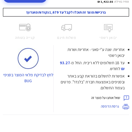
מחיר באילת:
1,422.88 ₪
ברכישת מוצר זה תוכלו לקבל עד 1,679 נקודות מועדון!
יבואן רשמי
משלוח חינם
קנייה בטוחה
אחריות: שנה ע"י סאני - אחריות ושרות
יבואן רשמי
עד 18 תשלומים ללא ריבית.
החל מ-
93.27
₪
לחודש.
לחץ
לבדיקת מלאי המוצר בסניפי
אפשרות לתשלום בהוראת קבע באתר
BUG
ובסניפים באמצעות חברת "בלנדר". פרטים
בעמוד התשלום.
שאל אותנו על מוצר זה
גרסת הדפסה