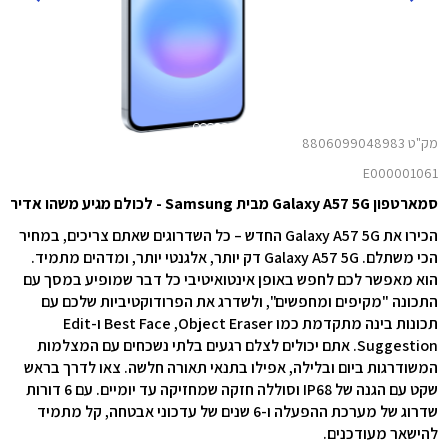
מק"ט 8806099048983
E000001061
סמארטפון Galaxy A57 5G מבית Samsung - לכולם מגיע משהו אדיר
הכירו את Galaxy A57 5G החדש – כל השדרוגים שאתם צריכים, במחיר
הכי משתלם. Galaxy A57 5G דק יותר, אלגנטי יותר, ומדהים מתמיד.
הוא מאפשר לכם לחפש באופן אינטואיטיבי כל דבר שמופיע במסך עם
התכונה "מקיפים ומחפשים", ולשדרג את הפרודוקטיביות שלכם עם
תכונות בינה מתקדמת כמו Object Eraser‏, Best Face ו-Edit
Suggestion. אתם יכולים לצלם רגעים בלתי נשכחים עם המצלמות
המשודרגות ביום ובלילה, אפילו בתנאי תאורה חלשה. צאו לדרך בראש
שקט עם הגנה של IP68 וסוללה חזקה שמחזיקה עד יומיים. עם 6 דורות
שדרוג של מערכת ההפעלה ו-6 שנים של עדכוני אבטחה, קל מתמיד
להישאר מעודכנים.