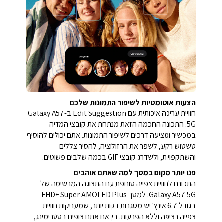
הצעות אוטומטיות לשיפור התמונות שלכם
חוויית עריכה איכותית עם Edit Suggestion ב-Galaxy A57
5G. התכונה החכמה הזאת מנתחת את קובצי המדיה
במכשיר ומציעה דרכים לשיפור התמונות. אתם יכולים להוסיף
טשטוש רקע, לשפר את הרזולוציה, להסיר צללים
והשתקפויות, ולשדרג קובצי GIF בכמה שלבים פשוטים.
פנו יותר מקום במסך למה שאתם אוהבים
התכוננו לחוויית צפייה סוחפת עם התצוגה המרשימה של
Galaxy A57 5G. למסך FHD+ Super AMOLED Plus
בגודל 6.7 אינץ' יש מסגרות דקות יותר, שמעניקות חוויית
צפייה רציפה וללא הפרעות. בין אם אתם צופים בסטרימינג,