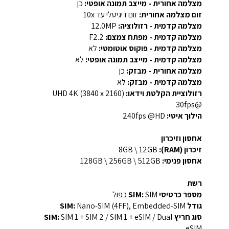
מצלמה אחורית - מייצב תמונה אופטי:
כן
זום מצלמה אחורית:
זום דיגיטלי עד ‎10x‎
מצלמה קדמית - רזולוציה:
‎12.0MP‎
מצלמה קדמית - מפתח צמצם:
F2.2
מצלמה קדמית - פוקוס אוטומטי:
לא
מצלמה קדמית - מייצב תמונה אופטי:
לא
מצלמה אחורית - מבזק:
כן
מצלמה קדמית - מבזק:
לא
רזולוציית הקלטת וידאו:
‎UHD 4K (3840 x 2160)‎
‏@30fps
הילוך איטי:
‎240fps @HD‎
אחסון וזיכרון
זיכרון (RAM):
‎8GB‎ \ 12GB
אחסון פנימי:
‎128GB‎ \ 256GB \ 512GB
רשת
מספר כרטיסי SIM:
SIM כפול
גודל SIM:
Nano-SIM (4FF), Embedded-SIM
סוג חריץ SIM:
SIM 1 + SIM 2 / SIM 1 + eSIM / Dual
eSIM