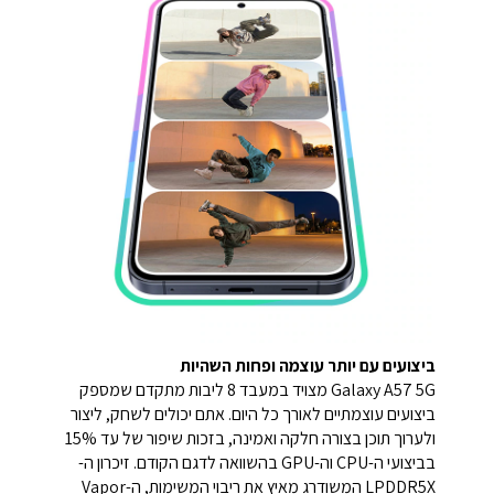
ביצועים עם יותר עוצמה ופחות השהיות
Galaxy A57 5G מצויד במעבד 8 ליבות מתקדם שמספק
ביצועים עוצמתיים לאורך כל היום. אתם יכולים לשחק, ליצור
ולערוך תוכן בצורה חלקה ואמינה, בזכות שיפור של עד 15%
בביצועי ה-CPU וה-GPU בהשוואה לדגם הקודם. זיכרון ה-
LPDDR5X המשודרג מאיץ את ריבוי המשימות, ה-Vapor