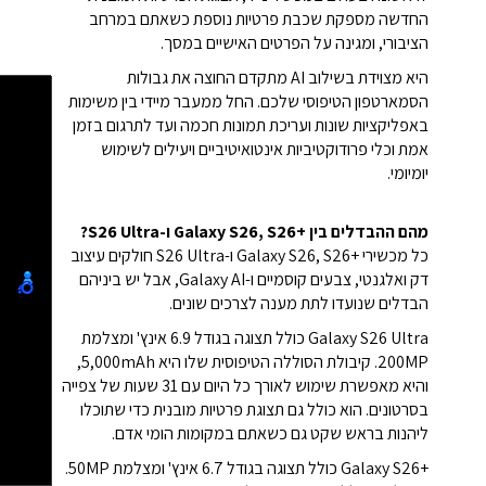
החדשה מספקת שכבת פרטיות נוספת כשאתם במרחב
הציבורי, ומגינה על הפרטים האישיים במסך.
היא מצוידת בשילוב AI מתקדם החוצה את גבולות
הסמארטפון הטיפוסי שלכם. החל ממעבר מיידי בין משימות
באפליקציות שונות ועריכת תמונות חכמה ועד לתרגום בזמן
אמת וכלי פרודוקטיביות אינטואיטיביים ויעילים לשימוש
יומיומי.
מהם ההבדלים בין Galaxy S26, S26+‎ ו-S26 Ultra?
כל מכשירי Galaxy S26, S26+‎ ו-S26 Ultra חולקים עיצוב
דק ואלגנטי, צבעים קוסמיים ו-Galaxy AI, אבל יש ביניהם
הבדלים שנועדו לתת מענה לצרכים שונים.
Galaxy S26 Ultra כולל תצוגה בגודל 6.9 אינץ' ומצלמת
200MP. קיבולת הסוללה הטיפוסית שלו היא 5,000mAh,
והיא מאפשרת שימוש לאורך כל היום עם 31 שעות של צפייה
בסרטונים. הוא כולל גם תצוגת פרטיות מובנית כדי שתוכלו
ליהנות בראש שקט גם כשאתם במקומות הומי אדם.
Galaxy S26+‎ כולל תצוגה בגודל 6.7 אינץ' ומצלמת 50MP.