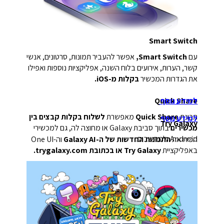
Smart Switch
עם
Smart Switch,
אפשר להעביר תמונות, סרטונים, אנשי
קשר, הערות, אירועים בלוח השנה, אפליקציות נוספות ואפילו
את הגדרות המכשיר
בקלות מ-iOS.
למידע נוסף
Quick Share
תכונת
Quick Share
מאפשרת
לשלוח בקלות קבצים בין
למידע נוסף
Try Galaxy
מכשירים
בתוך סביבת Galaxy או מחוצה לה, גם למכשירי
Android ולמחשבים.
הכירו את
התכונות החדשות של ה-Galaxy AI
וה-One UI
באפליקציית
Try Galaxy או בכתובת trygalaxy.com.