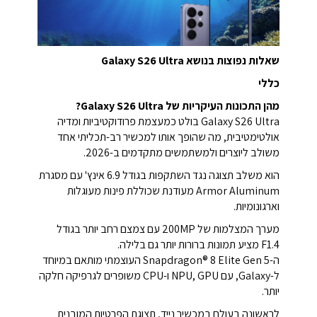
שאלות נפוצות בנושא Galaxy S26 Ultra
כללי
מהן התכונות העיקריות של Galaxy S26 Ultra‎?
Galaxy S26 Ultra בולט כמעצמת פרודוקטיביות ומדיה
אולטימטיבית, מה שהופך אותו למכשיר רב-תכליתי אחד
משולב ליוצרים ולמשתמשים מתקדמים ב-2026.
הוא משלב תצוגה נגד השתקפות בגודל 6.9 אינץ' עם מסגרת
Armor Aluminum מעודנת שכוללת פינות מעוגלות
וארגונומיות.
מערך המצלמות של 200MP עם צמצם רחב יותר בגודל
F1.4 מציע תמונות ברורות יותר גם בלילה.
ה-Snapdragon®‎ 8 Elite Gen 5 העוצמתי מותאם במיוחד
ל-Galaxy, עם NPU, GPU ו-CPU משופרים לגרפיקה חלקה
יותר.
לראשונה בעולם במכשיר נייד, תצוגת הפרטיות המובנית