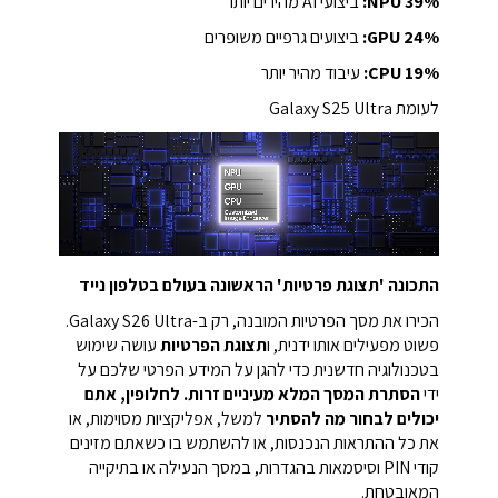
%:
39
NPU
ביצועי AI מהירים יותר
%:
24
GPU
ביצועים גרפיים משופרים
%:
19
CPU
עיבוד מהיר יותר
לעומת Galaxy S25 Ultra
התכונה 'תצוגת פרטיות' הראשונה בעולם בטלפון נייד
הכירו את מסך הפרטיות המובנה, רק ב-Galaxy S26 Ultra.
פשוט מפעילים אותו ידנית, ו
תצוגת הפרטיות
עושה שימוש
בטכנולוגיה חדשנית כדי להגן על המידע הפרטי שלכם על
ידי
הסתרת המסך המלא מעיניים זרות. לחלופין, אתם
יכולים לבחור מה להסתיר
למשל, אפליקציות מסוימות, או
את כל ההתראות הנכנסות, או להשתמש בו כשאתם מזינים
קודי PIN וסיסמאות בהגדרות, במסך הנעילה או בתיקייה
המאובטחת.