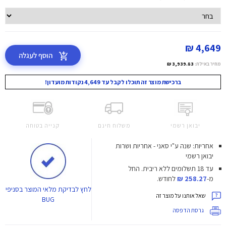
4,649 ₪
הוסף לעגלה
מחיר באילת:
3,939.83 ₪
ברכישת מוצר זה תוכלו לקבל עד 4,649 נקודות מועדון!
יבואן רשמי
משלוח חינם
קנייה בטוחה
אחריות: שנה ע"י סאני - אחריות ושרות
יבואן רשמי
עד 18 תשלומים ללא ריבית.
החל
מ-
258.27 ₪
לחודש.
לחץ
לבדיקת מלאי המוצר בסניפי
שאל אותנו על מוצר זה
BUG
גרסת הדפסה