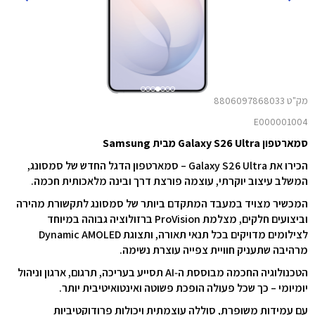
מק"ט 8806097868033
E000001004
סמארטפון Galaxy S26 Ultra מבית Samsung
הכירו את Galaxy S26 Ultra – סמארטפון הדגל החדש של סמסונג,
המשלב עיצוב יוקרתי, עוצמה פורצת דרך ובינה מלאכותית חכמה.
המכשיר מצויד במעבד המתקדם ביותר של סמסונג לתקשורת מהירה
וביצועים חלקים, מצלמת ProVision ברזולוציה גבוהה במיוחד
לצילומים מדויקים בכל תנאי תאורה, ותצוגת Dynamic AMOLED
מרהיבה שתעניק חוויית צפייה עוצרת נשימה.
הטכנולוגיה החכמה מבוססת ה‑AI תסייע בעריכה, תרגום, ארגון וניהול
יומיומי – כך שכל פעולה הופכת פשוטה ואינטואיטיבית יותר.
עם עמידות משופרת, סוללה עוצמתית ויכולות פרודוקטיביות