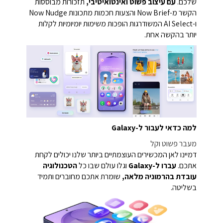
שלכם.
עם עיצוב פשוט ואינטואיטיבי,
תזכורות מבוססות
הקשר מ-Now Brief והצעות חכמות מתכונות Now Nudge
ו-AI Select המשודרגות הופכות משימות יומיומיות לקלות
יותר בהקשה אחת.
למה כדאי לעבור ל-Galaxy
מעבר פשוט וקל
דמיינו לאן המכשירים העוצמתיים ביותר שלנו יכולים לקחת
אתכם.
עברו ל-Galaxy
וגלו עולם שבו כל
הטכנולוגיה
עובדת בהרמוניה מלאה,
שומרת אתכם מחוברים ותמיד
בשליטה.