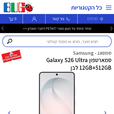
כל הקטגוריות
סניפים
צור קשר
0
חדש! סמארטפון Nothing Phone (4b) עכשיו לרכישה >>>
סמסונג - Samsung
סמארטפון Galaxy S26 Ultra
12GB+512GB לבן