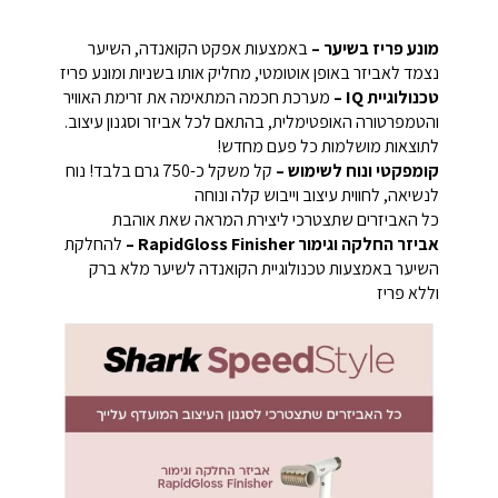
מונע פריז בשיער –
באמצעות אפקט הקואנדה, השיער
נצמד לאביזר באופן אוטומטי, מחליק אותו בשניות ומונע פריז
טכנולוגיית IQ –
מערכת חכמה המתאימה את זרימת האוויר
והטמפרטורה האופטימלית, בהתאם לכל אביזר וסגנון עיצוב.
לתוצאות מושלמות כל פעם מחדש!
קומפקטי ונוח לשימוש –
קל משקל כ-750 גרם בלבד! נוח
לנשיאה, לחווית עיצוב וייבוש קלה ונוחה
כל האביזרים שתצטרכי ליצירת המראה שאת אוהבת
אביזר החלקה וגימור RapidGloss Finisher –
להחלקת
השיער באמצעות טכנולוגיית הקואנדה לשיער מלא ברק
וללא פריז