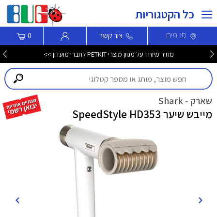
כל הקטגוריות
סניפים
צור קשר
0
מחיר מיוחד על מגוון מוצרי PETKIT לחברי מועדון >>
שארק - Shark
מייבש שיער SpeedStyle HD353