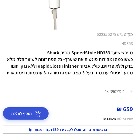
מק"ט 622356279871
HD353
מייבש שיער SpeedStyle HD353 מבית Shark
כשעוצמה ומהירות פוגשות את שיערך- כל הפתרונות לשיער חלק מלא
ברק וללא פריזים, כולל אביזר RapidGloss Finisher וללא נזקי חום!
מנוע דיגיטלי עוצמתי בעל 3 מצבי טמפרטורה ו-3 עוצמות זרימת אוויר
הוסף להשוואה
659 ₪
הוסף לעגלה
מחיר באילת:
558.47 ₪
ברכישת מוצר זה תוכלו לקבל עד 659 נקודות מועדון!