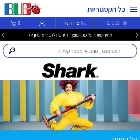
כל הקטגוריות
סניפים
צור קשר
0
מחיר מיוחד על מגוון מוצרי PETKIT לחברי מועדון >>
על המותג