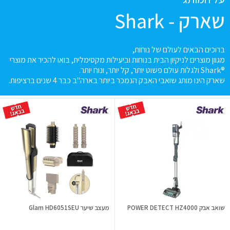
שארק - Shark
ברוכים הבאים לעולם של נוחות,
מגוון מוצרים לניקיון הבית בנוחות וביעילות מקסימלית, בואו להכיר את מוצרי
®Shark ולגלות עולם פשוט יותר, קל יותר, ונוח יותר.
שארק הינו מותג שואבי האבק הנמכר ביותר בארה"ב כבר 4 שנים ברציפות.
שואב אבק POWER DETECT HZ4000
מעצב שיער Glam HD6051SEU