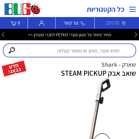
כל הקטגוריות
סניפים
צור קשר
0
מחיר מיוחד על מגוון מוצרי PETKIT לחברי מועדון >>
שארק - Shark
שואב אבק STEAM PICKUP