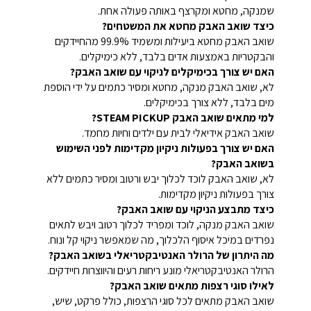
שמנקה, מחטא ומקרצף באותה פעולה אחת.
כיצד שואב האבק מחטא את המשטחים?
שואב האבק מחטא ביעילות ומשמיד 99.9% מהחיידקים
והבקטריות באמצעות אדים בלבד, ללא כימיקלים.
האם יש צורך בכימיקלים לניקוי עם שואב האבק?
לא, שואב האבק מנקה, מחטא ומסיר כתמים על ידי הוספת
מים בלבד, ללא צורך בכימיקלים.
למי מתאים שואב האבק STEAM PICKUP?
שואב האבק אידיאלי לבית עם ילדים וחיות מחמד.
האם יש צורך בפעולות ניקיון מקדימות לפני השימוש
בשואב האבק?
לא, שואב האבק לוכד לכלוך יבש ורטוב ומסיר כתמים ללא
צורך בפעולות ניקיון מקדימות.
כיצד מתבצע הניקוי עם שואב האבק?
שואב האבק מנקה, לוכד ומפריד לכלוך רטוב ויבש לתאים
נפרדים במיכל איסוף הלכלוך, מה שמאפשר ניקוי קל ונוח.
מה היתרון של הרולר האנטיבקטריאלי בשואב האבק?
הרולר האנטיבקטריאלי מונע ריחות רעים והיווצרות חיידקים.
לאילו סוגי רצפות מתאים שואב האבק?
שואב האבק מתאים לכל סוגי הרצפות, כולל פרקט, שיש,