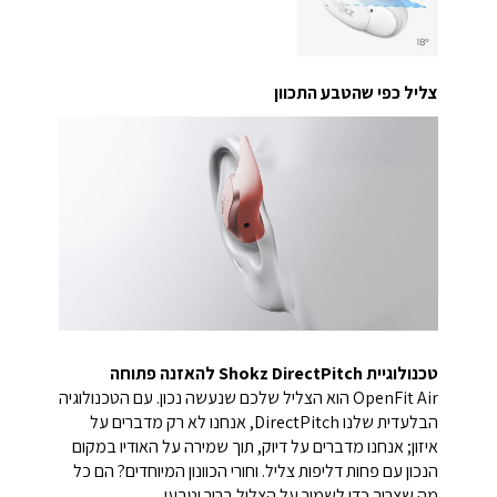
צליל כפי שהטבע התכוון
טכנולוגיית Shokz DirectPitch להאזנה פתוחה
OpenFit Air הוא הצליל שלכם שנעשה נכון. עם הטכנולוגיה
הבלעדית שלנו DirectPitch, אנחנו לא רק מדברים על
איזון; אנחנו מדברים על דיוק, תוך שמירה על האודיו במקום
הנכון עם פחות דליפות צליל. וחורי הכוונון המיוחדים? הם כל
מה שצריך כדי לשמור על הצליל ברור וטבעי.