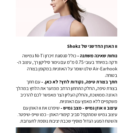
וו האוזן החדשני של Shokz
נוחות שאינה משתנה -
כולל סגסוגת זיכרון Ni-Ti גמישה
ודקה במיוחד בעובי 0.75 מ"מ עם גימור סיליקון רך, עיצוב ה-
Air-Earhook שלנו שומר על האוזניות במקומן בצורה
בטוחה.
חתך בצורת טיפה,
נקודות לחץ? לא כאן. -
עם חתך
בצורת טיפה, החלק התחתון הרחב ממזער את הלחץ במהלך
האזנה ממושכת, והחלק העליון הצר מאפשר לכם להרכיב
משקפיים ללא מאמץ עם האוזניות.
עיצוב וו אוזן גמיש -
מצב גמיש -
שיפרנו את וו האוזן עם
עיצוב גמיש שמתקפל סביב קימורי האוזן - כמו שייפ-שיפטר.
והשטח המגע הגדול מוסיף שכבת יציבות נוספת לתערובת.