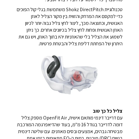
טכנולוגיית Shokz DirectPitch משתמשת בגלי קול הפוכים
כדי למקסם את המרחק והזווית בין מקור הצליל לאוזן
האנושית, וכתוצאה מכך, ליצור לחץ צליל גבוה יותר לכיוון
האוזן האנושית ופחות לחץ צליל בכיוונים אחרים. כך ניתן
לשמוע את הצליל בלי שהאוזניות יהיו בתוך האוזן, ויש גם את
היתרון של הפחתת דליפת צליל והבטחת פרטיות.
צליל כל כך טוב
עם דרייבר דינמי מותאם אישית, OpenFit Air מספק צליל
דומה לדרייבר בגודל 16 מ"מ, בעוד שהדיאפרגמה המורכבת
מבטיחה גבהים, אמצעים ובסים מאוזנים. עם שליטה דינמית
בטווח (DRC) מובנית, רמות ה-EQ מתאימות בזמן אמת,