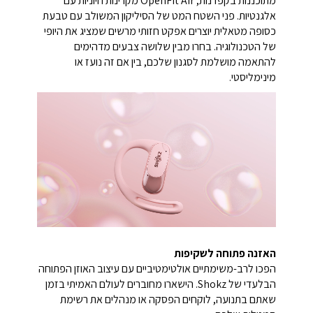
מתוכננות בקפדנות, OpenFit Air מקרינות חיוניות עם
אלגנטיות. פני השטח המט של הסיליקון המשולב עם טבעת
כסופה מטאלית יוצרים אפקט חזותי מרשים שמציג את היופי
של הטכנולוגיה. בחרו מבין שלושה צבעים מדהימים
להתאמה מושלמת לסגנון שלכם, בין אם זה נועז או
מינימליסטי.
האזנה פתוחה לשקיפות
הפכו לרב-משימתיים אולטימטיביים עם עיצוב האוזן הפתוחה
הבלעדי של Shokz. הישארו מחוברים לעולם האמיתי בזמן
שאתם בתנועה, לוקחים הפסקה או מנהלים את רשימת