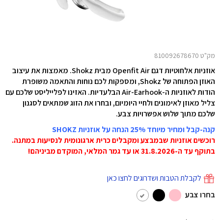
מק"ט 810092678670
אוזניות אלחוטיות דגם Openfit Air מבית Shokz. מאמצות את עיצוב
האוזן הפתוחה של Shokz, ומספקות לכם נוחות והתאמה משופרת
הודות לאוזניות ה-Air-Earhook הבלעדיות. האזינו לפלייליסט שלכם עם
צליל מאוזן לאימונים ולחיי היומיום, ובחרו את הזוג שמתאים לסגנון
שלכם מתוך שלוש אפשרויות צבע.
קנה-קבל ומחיר מיוחד 25% הנחה על אוזניות SHOKZ
רוכשים אוזניות שבמבצע ומקבלים כרית ארגונומית לנסיעות במתנה.
בתוקף עד ה-31.8.2026 או עד גמר המלאי, המוקדם מביניהם!
לקבלת הטבות ושדרוגים לחצו כאן
בחרו צבע