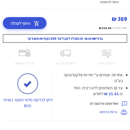
הוסף להשוואה
389 ₪
הוסף לעגלה
מחיר באילת:
329.66 ₪
ברכישת מוצר זה תוכלו לקבל עד 389 נקודות מועדון!
יבואן רשמי
משלוח חינם
קנייה בטוחה
אחריות: שנתיים ע"י סיריוס אלקטרוניקה
בע"מ
עד 18 תשלומים ללא ריבית.
החל
מ-
21.61 ₪
לחודש.
לחץ
לבדיקת מלאי המוצר בסניפי
שאל אותנו על מוצר זה
BUG
גרסת הדפסה