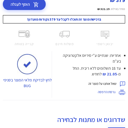
379 ₪
הוסף לעגלה
מחיר באילת:
321.19 ₪
ברכישת מוצר זה תוכלו לקבל עד 379 נקודות מועדון!
יבואן רשמי
משלוח חינם
קנייה בטוחה
אחריות: שנתיים ע"י סיריוס אלקטרוניקה
בע"מ
עד 18 תשלומים ללא ריבית.
החל
מ-
21.05 ₪
לחודש.
לחץ
לבדיקת מלאי המוצר בסניפי
שאל אותנו על מוצר זה
BUG
גרסת הדפסה
שדרוגים או מתנות לבחירה