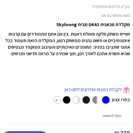
מק"ט 7290108269710
GK-61-White-ABS
מקלדת מכאנית GK61 מבית Skyloong
חוויית משחק חלקה ונטולת דאגות. בין אם אתם מתמודדים עם קרבות
אינטנסיביים או פשוט נהנים ממשחק רגוע, המקלדת הזאת תעמוד בכל
אתגר שתציבו בפניה. החומרים האיכותיים והעיצוב המוקפד מבטיחים
שהיא תשרת אתכם לאורך זמן, תוך שמירה על מראה חדשני ומרשים.
לקבלת הטבות ושדרוגים לחצו כאן
בחרו צבע
הוסף להשוואה