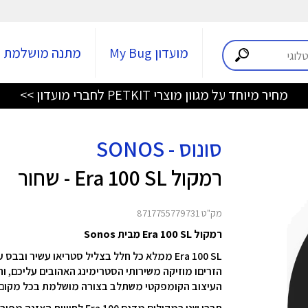
מועדון My Bug
מתנה מושלמת
מחיר מיוחד על מגוון מוצרי PETKIT לחברי מועדון >>
סונוס - SONOS
רמקול Era 100 SL - שחור
מק"ט 8717755779731
רמקול Era 100 SL מבית Sonos
Era 100 SL ממלא כל חלל בצליל סטריאו עשיר ובבס עמוק – ללא שליטה קולית מובנית.
הזריםו מוזיקה משירותי הסטרימינג האהובים עליכם, 
העיצוב הקומפקטי משתלב בצורה מושלמת בכל מקום 