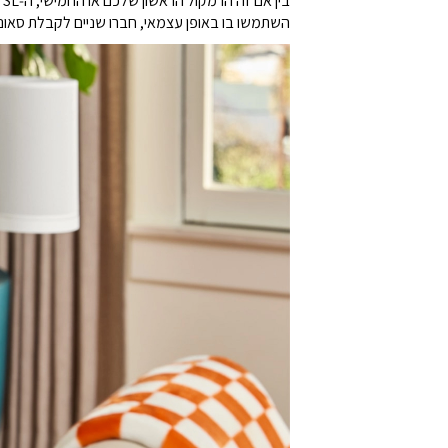
בין אם זה הרמקול הראשון שלכם או החמישי, ה‑Era 100 SL משתלב בצורה חלקה במערכת ה‑Sonos שלכם.
השתמשו בו באופן עצמאי, חברו שניים לקבלת סאונד 