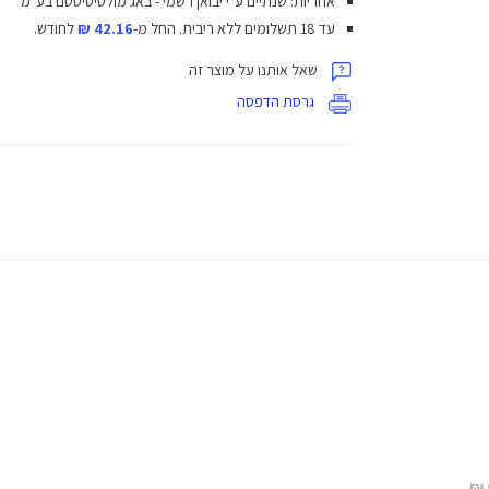
אחריות: שנתיים ע"י יבואן רשמי - באג מולטיסיסטם בע"מ
עד 18 תשלומים ללא ריבית.
החל מ-
42.16 ₪
לחודש.
שאל אותנו על מוצר זה
גרסת הדפסה