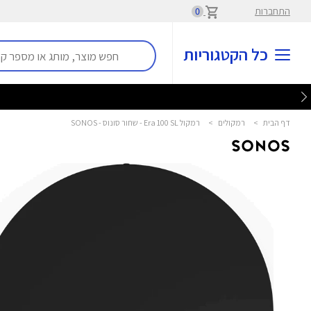
התחברות
0
כל הקטגוריות
דף הבית
>
רמקולים
>
רמקול Era 100 SL - שחור סונוס - SONOS