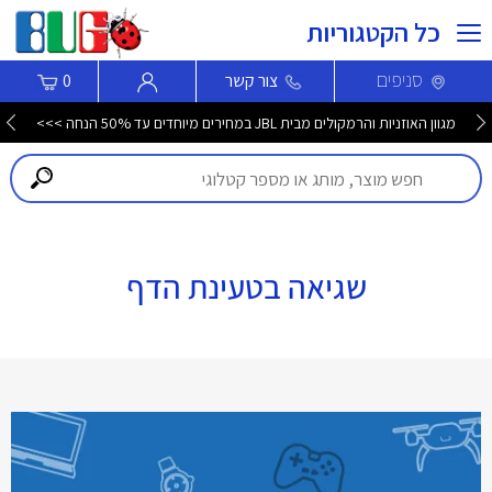
כל הקטגוריות
סניפים
צור קשר
0
מגוון האוזניות והרמקולים מבית JBL במחירים מיוחדים עד 50% הנחה >>>
שגיאה בטעינת הדף