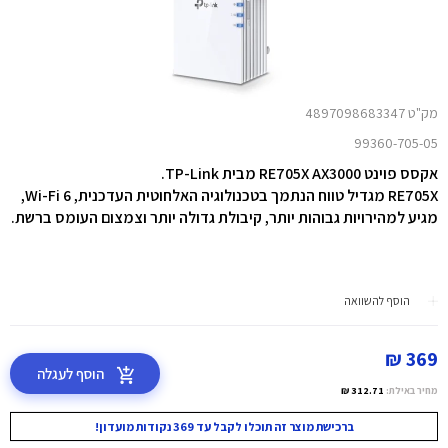
מק"ט 4897098683347
99360-705-05
אקסס פוינט RE705X AX3000 מבית TP-Link.
RE705X‎‏ מגדיל טווח הנתמך בטכנולוגיה האלחוטית העדכנית, ‏Wi-Fi 6‎‏,
מגיע למהירויות גבוהות יותר, קיבולת גדולה יותר וצמצום העומס ברשת.‏
הוסף להשוואה
369 ₪
הוסף לעגלה
מחיר באילת:
312.71 ₪
ברכישת מוצר זה תוכלו לקבל עד 369 נקודות מועדון!