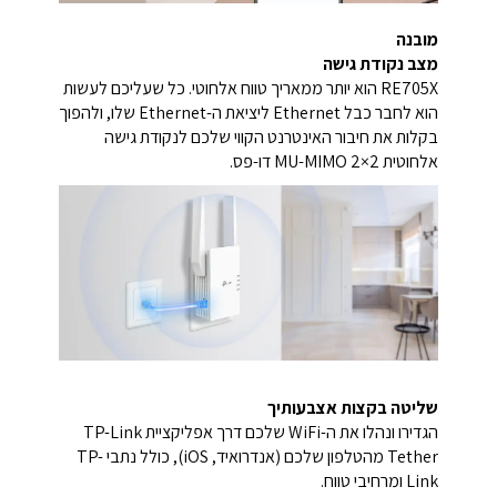
מובנה
מצב נקודת גישה
RE705X הוא יותר ממאריך טווח אלחוטי. כל שעליכם לעשות
הוא לחבר כבל Ethernet ליציאת ה-Ethernet שלו, ולהפוך
בקלות את חיבור האינטרנט הקווי שלכם לנקודת גישה
אלחוטית 2×2 MU-MIMO דו-פס.
שליטה בקצות אצבעותיך
הגדירו ונהלו את ה-WiFi שלכם דרך אפליקציית TP-Link
Tether מהטלפון שלכם (אנדרואיד, iOS), כולל נתבי TP-
Link ומרחיבי טווח.