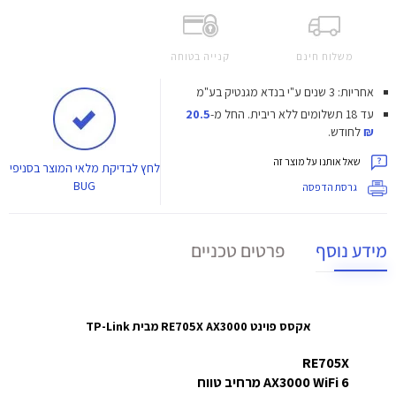
משלוח חינם
קנייה בטוחה
אחריות: 3 שנים ע"י בנדא מגנטיק בע"מ
עד 18 תשלומים ללא ריבית.
החל מ-
20.5
₪
לחודש.
שאל אותנו על מוצר זה
לחץ
לבדיקת מלאי המוצר בסניפי
BUG
גרסת הדפסה
מידע נוסף
פרטים טכניים
אקסס פוינט RE705X AX3000 מבית TP-Link
RE705X
AX3000 WiFi 6 מרחיב טווח