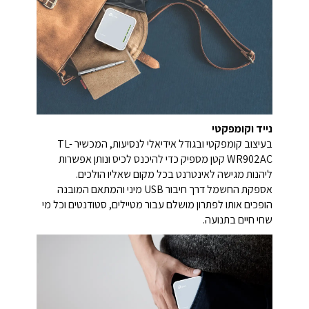
נייד וקומפקטי
בעיצוב קומפקטי ובגודל אידיאלי לנסיעות, המכשיר TL-
WR902AC קטן מספיק כדי להיכנס לכיס ונותן אפשרות
ליהנות מגישה לאינטרנט בכל מקום שאליו הולכים.
אספקת החשמל דרך חיבור USB מיני והמתאם המובנה
הופכים אותו לפתרון מושלם עבור מטיילים, סטודנטים וכל מי
שחי חיים בתנועה.