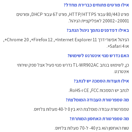
אילו פורטים פתוחים כברירת מחדל?
פורט 80/443 עבור HTTP/HTTPS, ‏פורט 67 עבור DHCP, ‏ופורטים
20001–20002 לאפליקציית הניהול.
באילו דפדפנים נתמך ניהול הנתב?
הניהול אפשרי דרך Internet Explorer 11+, ‏Firefox 12+, ‏Chrome 20+,
‏או Safari 4+.
האם נדרש מנוי אינטרנט לשימוש?
כן, לשימוש בנתב TL-WR902AC נדרש מנוי פעיל אצל ספק שירותי
אינטרנט.
אילו תעודות הסמכה יש לנתב?
לנתב יש הסמכות FCC, ‏CE ו‑RoHS.
מה טמפרטורת העבודה המומלצת?
טמפרטורת עבודה מומלצת היא בין ‎0‎ ל‑‎40‎ מעלות צלזיוס.
מה טמפרטורת האחסון המותרת?
טווח האחסון הוא בין ‎‑40‎ ל‑‎70‎ מעלות צלזיוס.