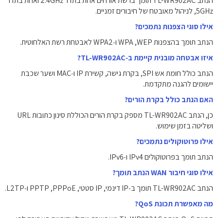
הנתב TL-WR902AC תומך ברשת אורחים אחת בתדר ‎2.4GHz‎ ואחת בתדר
‎5GHz‎, לניהול מאובטח של חיבורים זמניים.
אילו סוגי הצפנות נתמכים?
הנתב תומך בהצפנות WEP, ‏WPA‏ ו‑WPA2 לאבטחת רשת האלחוטית.
איזו אבטחה מובנית קיימת ב‑TL-WR902AC?
הנתב כולל חומת אש SPI, בקרת גישה, קשירת IP ו‑MAC ושער שכבת
יישומים להגנה מתקדמת.
האם הנתב כולל בקרת הורים?
כן, הנתב TL-WR902AC מספק בקרת הורים הכוללת סינון כתובות URL
ושליטה בזמן שימוש.
אילו פרוטוקולים נתמכים?
הנתב תומך בפרוטוקולים IPv4 ו‑IPv6.
אילו סוגי חיבור WAN הנתב תומך?
הנתב TL-WR902AC תומך ב‑IP דינמי, IP סטטי, PPPoE, ‏PPTP ו‑L2TP.
מה מאפשרת תכונת QoS?