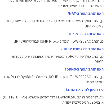
תכונת QoS בנתב TL-WR902AC מאפשרת ניהול עדיפויות תעבורה לפי
מכשיר להבטחת ביצועים מיטביים.
האם הנתב תומך ב‑NAT?
כן, הנתב תומך ב‑שרתים וירטואליים, העברת פורטים, הפעלת יציאות, אזור
DMZ ו‑UPnP.
האם יש תמיכה ב‑IPTV?
כן, הנתב TL-WR902AC תומך ב‑IGMP Proxy עבור שירותי IPTV.
האם הנתב כולל שרת DHCP?
כן, הנתב כולל שרת DHCP המאפשר שמירת כתובות ורשימת לקוחות
DHCP.
האם הנתב תומך ב‑DDNS?
כן, הנתב TL-WR902AC תומך ב‑NO-IP, ‏Comex‏ ו‑DynDNS לניהול שמות
דומיין דינמיים.
כיצד ניתן לנהל את הנתב?
ניתן לנהל את הנתב TL-WR902AC דרך דפדפן אינטרנט (HTTP/HTTPS)
או באמצעות אפליקציה ייעודית.