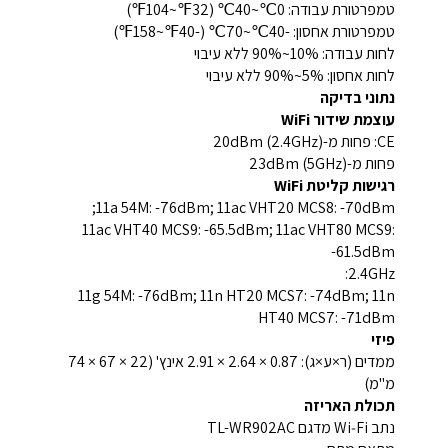
טמפרטורת עבודה: 0℃~40℃ (32℉~104℉)
טמפרטורת אחסון: -40℃~70℃ (-40℉~158℉)
לחות עבודה: 10%~90% ללא עיבוי
לחות אחסון: 5%~90% ללא עיבוי
נתוני בדיקה
עוצמת שידור WiFi
CE: פחות מ-20dBm (2.4GHz)
פחות מ-23dBm (5GHz)
רגישות קליטת WiFi
11a 54M: ‎-76dBm; 11ac VHT20 MCS8: ‎-70dBm;
11ac VHT40 MCS9: ‎-65.5dBm; 11ac VHT80 MCS9:
‎-61.5dBm
2.4GHz:
11g 54M: ‎-76dBm; 11n HT20 MCS7: ‎-74dBm; 11n
HT40 MCS7: ‎-71dBm
פיזי
ממדים (ר×ע×ג): ‎2.91 × 2.64 × 0.87 אינץ' (‎74 × 67 × 22
מ"מ)
תכולת האריזה
נתב Wi‑Fi מדגם TL-WR902AC