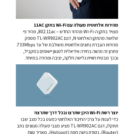
מהירות אלחוטית מעולה עם Wi-Fi בתקן 11AC
מצויד בתקן ה-Wi-Fi מהדור החדש – ‎802.11ac‎, מהיר פי
שלושה מהתקן האלחוטי ‎N‎, דגם ‎TL-WR902AC‎ מספק
מהירות העברת נתונים אלחוטית משולבת של עד ‎733Mbps‎.
פתרון זה מהווה בחירה אידיאלית למגוון יישומים במקביל,
ובכך מבטיח חוויית גלישה חלקה, יציבה ומהירה במיוחד.
יוצר רשת Wi-Fi היכן שתרצו ובכל דרך שתרצו!
כדי לענות על צרכי החיבור האלחוטי כמעט בכל מצב שבו
תתקלו, דגם TL-WR902AC מציע מצבי פעולה מגוונים: נתב
(Router), נקודת גישה חמה (Hotspot), מאריך טווח