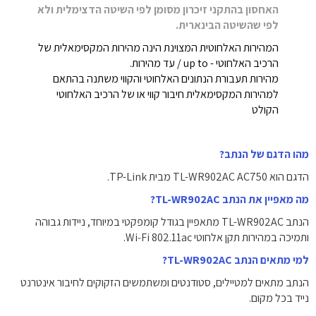
האחסון בהתקני זיכרון מסומן לפי השיטה הדצימלית ולא
לפי שהשיטה הבינארית.
המהירות האלחוטית המצוינת הינה מהירות המקסימאלית של
הרכיב האלחוטי - up to / עד מהירות.
מהירות תעבורת הנתונים האלחוטי והקווי משתנה בהתאם
למהירות המקסימאלית חיבור קווי או של הרכיב האלחוטי
הקולט
מהו הדגם של הנתב?
הדגם הוא TL-WR902AC AC750 מבית TP-Link.
מה מאפיין את הנתב TL-WR902AC?
הנתב TL-WR902AC מתאפיין בגודל קומפקטי במיוחד, ניידות גבוהה
ותמיכה במהירות תקן אלחוטי Wi‑Fi ‎802.11ac‎.
למי מתאים הנתב TL-WR902AC?
הנתב מתאים למטיילים, סטודנטים ומשתמשים הזקוקים לחיבור אינטרנט
נייד בכל מקום.