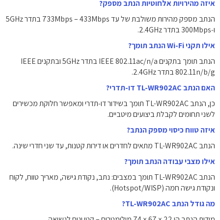
איזה מהירויות אלחוטיות הנתב מספק?
הנתב מספק מהירות משולבת של עד ‎733Mbps‎ – ‎433Mbps‎ בתדר ‎5GHz‎
ו‑‎300Mbps‎ בתדר ‎2.4GHz‎.
אילו תקני Wi-Fi הנתב תומך?
הנתב תומך בתקנים ‎IEEE 802.11ac/n/a‎ בתדר ‎5GHz‎ ובתקנים ‎IEEE
802.11n/b/g‎ בתדר ‎2.4GHz‎.
האם הנתב TL-WR902AC דו-תדרי?
כן, הנתב TL-WR902AC תומך בשידור דו‑תדרי ומאפשר חלוקת מכשירים
לשני תחומים לקבלת ביצועים מיטביים.
איזה טווח כיסוי מספק הנתב?
הנתב TL-WR902AC מתאים לחדרים או דירות קטנות, עד שני חדרי שינה.
אילו מצבי עבודה הנתב תומך?
הנתב TL-WR902AC תומך במצבים: נתב, נקודת גישה, מאריך טווח, לקוח
ונקודת גישה חמה (Hotspot/WISP).
מה גודל הנתב TL-WR902AC?
מידות הנתב הן ‎74 × 67 × 22 מילימטרים‎ – קטן ונוח לנשיאה.