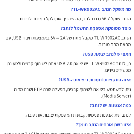
מה משקל הנתב TL-WR902AC?
הנתב שוקל ‎56.7 גרם‎ בלבד, מה שהופך אותו לקל במיוחד לניידות.
כיצד מסופקת אספקת החשמל לנתב?
הנתב TL-WR902AC מקבל מתח של ‎5V ⎓ 2A‎ באמצעות חיבור USB, עם
מתאם מתח מובנה.
האם יש לנתב יציאת USB?
כן, לנתב TL-WR902AC יש יציאת USB 2.0 אחת לשיתוף קבצים ולטעינת
מכשירים ניידים.
איזה פונקציות נתמכות ביציאת ה‑USB?
ניתן להשתמש ביציאה לשיתוף קבצים, הפעלת שרת FTP ושרת מדיה
(Media Server).
כמה אנטנות יש לנתב?
לנתב שתי אנטנות פנימיות קבועות המספקות יציבות אות טובה.
איזו רשת אורחים הנתב תומך?