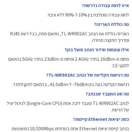
איזו לחות עבודה נדרשת?
לחות עבודה מומלצת בין ‎10%‎ ל‑‎90%‎ ללא עיבוי.
מה כוללת האריזה?
האריזה כוללת את הנתב TL‑WR902AC, מתאם מתח, כבל רשת RJ45
ומדריך התקנה מהירה.
אילו עוצמות שידור הנתב פועל בהן?
פחות מ‑‎20dBm‎ בתדר ‎2.4GHz‎ ופחות מ‑‎23dBm‎ בתדר ‎5GHz‎ בהתאם
לתקני CE.
מה רגישות הקליטה של הנתב TL-WR902AC?
רגישות הקליטה נעה בין ‎-76dBm‎ ל‑‎-61.5dBm‎, בהתאם לתקן ולתדר.
מה סוג המעבד שבנתב?
לנתב TL-WR902AC מעבד ליבה אחת (Single-Core CPU) לניהול יעיל
של הרשת.
כמה יציאות Ethernet קיימות?
בנתב קיימת יציאת Ethernet אחת במהירות ‎10/100Mbps‎ המשמשת