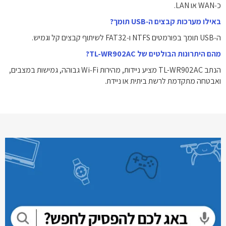
כ‑WAN או LAN.
באילו מערכות קבצים ה‑USB תומך?
ה‑USB תומך בפורמטים NTFS ו‑FAT32 לשיתוף קבצים קל וגמיש.
מהם היתרונות הבולטים של TL-WR902AC?
הנתב TL-WR902AC מציע ניידות, מהירות Wi‑Fi גבוהה, גמישות במצבים,
ואבטחה מתקדמת לרשת ביתית או ניידת.