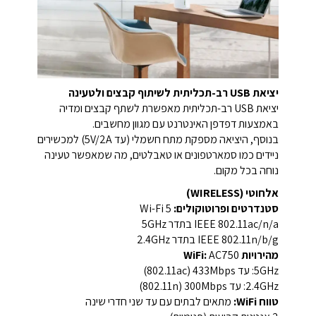
יציאת USB רב-תכליתית לשיתוף קבצים ולטעינה
יציאת USB רב-תכליתית מאפשרת לשתף קבצים ומדיה
באמצעות דפדפן האינטרנט עם מגוון מחשבים.
בנוסף, היציאה מספקת מתח חשמלי (עד 5V/2A) למכשירים
ניידים כמו סמארטפונים או טאבלטים, מה שמאפשר טעינה
נוחה בכל מקום.
אלחוטי (WIRELESS)
סטנדרטים ופרוטוקולים:
Wi-Fi 5
IEEE 802.11ac/n/a בתדר 5GHz
IEEE 802.11n/b/g בתדר 2.4GHz
מהירויות WiFi:
AC750
5GHz: עד 433Mbps ‏(802.11ac)
2.4GHz: עד 300Mbps ‏(802.11n)
טווח WiFi:
מתאים לבתים עם עד שני חדרי שינה