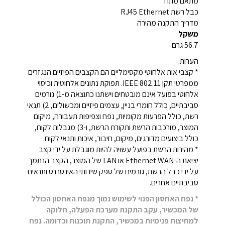
מתאם מתח
כבל רשת RJ45 Ethernet
מדריך התקנה מהירה
משקל
56.7 גרם
הערות:
* קצבי אות אלחוטי מקסימליים הם הקצבים הפיזיים הנגזרים
ממפרטי תקן IEEE 802.11. תפוקת נתונים אלחוטית וכיסוי
אלחוטי בפועל אינם מובטחים וישתנו כתוצאה מ-1) גורמים
סביבתיים, כולל חומרי בניין, עצמים פיזיים ומכשולים, 2) תנאי
רשת, כולל הפרעות מקומיות, נפח וצפיפות תעבורה, מיקום
המוצר, מורכבות הרשת ותקורת הרשת, ו-3) מגבלות לקוח,
כולל ביצועים מדורגים, מיקום, חיבור, איכות ותנאי לקוח.
* מהירות הרשת בפועל עשויה להיות מוגבלת על ידי קצב
יציאת ה-Ethernet WAN או LAN של המוצר, הקצב הנתמך
על ידי כבל הרשת, גורמים של ספק שירותי האינטרנט ותנאים
סביבתיים אחרים.
* נפח האחסון הפנוי לשימוש נמוך מנפח האחסון הכולל
של המכשיר, עקב התקנת מערכת הפעלה, חלוקה
למחיצות פנימיות במכשיר, התקנת תוכנות וכדומה. נפח