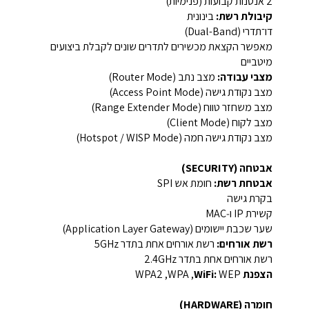
2 אנטנות קבועות (פנימיות)
קיבולת רשת:
בינונית
דו־תדרי (Dual-Band)
מאפשר הקצאת מכשירים לתדרים שונים לקבלת ביצועים
מיטביים
מצבי עבודה:
מצב נתב (Router Mode)
מצב נקודת גישה (Access Point Mode)
מצב משחזר טווח (Range Extender Mode)
מצב לקוח (Client Mode)
מצב נקודת גישה חמה (Hotspot / WISP Mode)
אבטחה (SECURITY)
אבטחת רשת:
חומת אש SPI
בקרת גישה
קשירת IP ו‑MAC
שער שכבת יישומים (Application Layer Gateway)
רשת אורחים:
רשת אורחים אחת בתדר 5GHz
רשת אורחים אחת בתדר 2.4GHz
הצפנת WiFi:
WEP, ‏WPA, ‏WPA2
חומרה (HARDWARE)