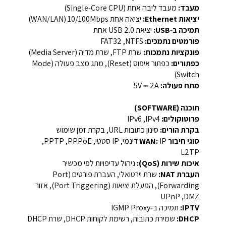
מעבד:
מעבד ליבה אחת (Single‑Core CPU)
יציאות Ethernet:
יציאה אחת ‏10/100Mbps ‏(WAN/LAN)
תמיכה ב‑USB:
יציאת USB 2.0 אחת
פורמטים נתמכים:
NTFS, ‏FAT32
פונקציות נתמכות:
שרת FTP, ‏שרת מדיה (Media Server)
כפתורים:
כפתור איפוס (Reset), ‏מתג מצב פעולה (Mode
Switch)
מתח פעולה:
‎5V ⎓ 2A‎
תוכנה (SOFTWARE)
פרוטוקולים:
IPv4, ‏IPv6
בקרת הורים:
סינון כתובות URL, ‏בקרת זמן שימוש
סוגי חיבור WAN:
IP דינמי, ‏IP סטטי, ‏PPPoE, ‏PPTP,
איכות שירות (QoS):
ניהול עדיפויות לפי מכשיר
העברת NAT:
שרת וירטואלי, ‏העברת פורטים (Port
Forwarding), ‏הפעלת יציאות (Port Triggering), ‏אזור
DMZ, ‏UPnP
IPTV:
תמיכה ב‑IGMP Proxy
DHCP:
שמירת כתובות, ‏רשימת לקוחות DHCP, ‏שרת DHCP