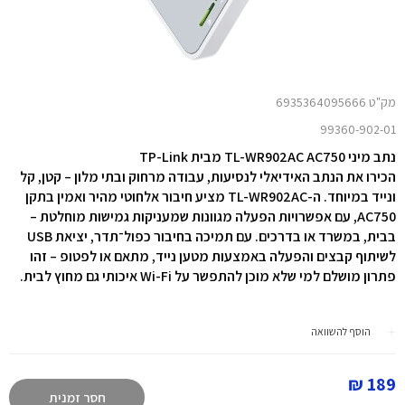
מק"ט 6935364095666
99360-902-01
נתב מיני TL-WR902AC AC750 מבית
TP-Link
הכירו את הנתב האידיאלי לנסיעות, עבודה מרחוק ובתי מלון – קטן, קל
ונייד במיוחד. ה-TL-WR902AC מציע חיבור אלחוטי מהיר ואמין בתקן
AC750, עם אפשרויות הפעלה מגוונות שמעניקות גמישות מוחלטת –
בבית, במשרד או בדרכים. עם תמיכה בחיבור כפול־תדר, יציאת USB
לשיתוף קבצים והפעלה באמצעות מטען נייד, מתאם או לפטופ – זהו
פתרון מושלם למי שלא מוכן להתפשר על Wi-Fi איכותי גם מחוץ לבית.
הוסף להשוואה
189 ₪
חסר זמנית