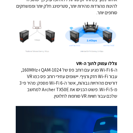
להינות מהורדות מהירות יותר, סטרימינג חלק יותר וממשחקים
סוחפים יותר.
צללו עמוק לתוך ה-VR
ה-Wi-Fi 6 מגיע עם רוחב פס של 1024-QAM ו-160MHz,
עבור Wi-Fi חזק ורציף. יישומים עתירי רוחב פס כמו VR
דורשים מהירויות גבוהות, אשר ה-Wi-Fi 6 מספק: מהיר פי 3
מ-Wi-Fi 5. פשוט הכניסו את Archer TX50E למחשב
שלכם עבור חוויות VR סוחפות לחלוטין.