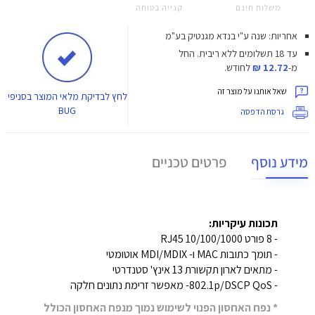
משלוח חינם
קנייה בטוחה
אחריות: שנה ע"י בנדא מגנטיק בע"מ
עד 18 תשלומים ללא ריבית.
החל
מ-
12.72 ₪
לחודש.
שאל אותנו על מוצר זה
לחץ
לבדיקת מלאי המוצר בסניפי
BUG
גרסת הדפסה
מידע נוסף
פרטים טכניים
תכונות עיקריות:
- 8 פורט RJ45 10/100/1000
- תומך כתובות MAC ו- MDI/MDIX אוטומטי
- מתאים לארון תקשורת 13 אינץ' סטנדרטי
- 802.1p/DSCP QoS- מאפשר זרימת נתונים חלקה
* נפח האחסון הפנוי לשימוש נמוך מנפח האחסון הכולל