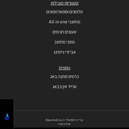
קטגוריות מובילות
טלפונים וסמארטפונים
מחשבי All in one
שעונים חכמים
מסכי מחשב
אביזרי גיימינג
נוספים
כרטיס מתנה באג
טרייד אין בבאג
בנייה ותפעול: Blacknet.co.il
llms file