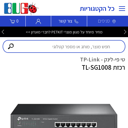
כל הקטגוריות
סניפים
צור קשר
0
מחיר מיוחד על מגוון מוצרי PETKIT לחברי מועדון >>
טי פי-לינק - TP-Link
רכזת TL-SG1008