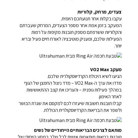
צעדים, מרחק, קלוריות
עקבו בקלות אחר תנועתכם היומית.
המעקב בזמן אמת אחר מספר הצעדים, המרחק שעברתם
והקלוריות ששרפתם מספק תובנות מקיפות על רמות
הפעילות שלכם, ומעניק מוטיבציה לאורח חיים פעיל ובריא
יותר.
מעקב VO2 Max
הגיעו לשיא היכולת הקרדיווסקולרית שלכם.
מדדו את ערך ה‑VO2 Max – מדד ניצול החמצן של הגוף
במהלך פעילות גופנית – והעריכו את קצב ההתאוששות
לאחר האימון.
קבלו תובנות חשובות שיעזרו לכם למקסם את שגרת הכושר
ולשפר את הבריאות הקרדיווסקולרית הכוללת.
מותאם לצרכים הבריאותיים הייחודיים של נשים
תובנות בריאות מותאמות אישית לכל שלב במסע הייחודי של