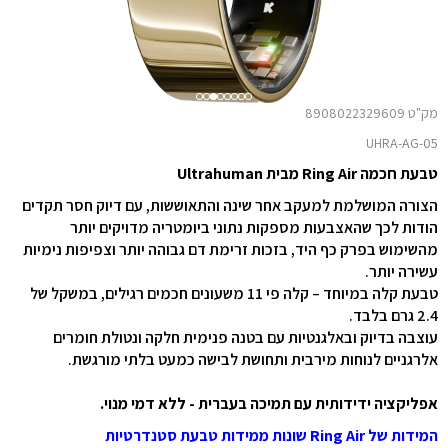
מק"ט 8908022329609
UHRA-AG-05
טבעת חכמה Ring Air מבית Ultrahuman
הצורה המושלמת למעקב אחר שינה והתאוששות, עם דיוק חסר תקדים
הודות לכך שהאצבעות מספקות נתוני ביומטריה מדויקים יותר
מהשימוש בפרק כף היד, בזכות זרימת דם גבוהה יותר וצפיפות נימיות
עשירה יותר.
טבעת קלה במיוחד – קלה פי 11 משעונים חכמים רגילים, במשקל של
2.4 גרם בלבד.
עוצבה בדיוק ובאלגנטיות עם בטנה פנימית חלקה ונטולת חומרים
אלרגניים לנוחות מירבית ותחושת לבישה כמעט בלתי מורגשת.
אפליקציה ידידותית עם תמיכה בעברית - ללא דמי מנוי.
המידות של
Ring Air
שונות ממידות טבעת סטנדרטיות