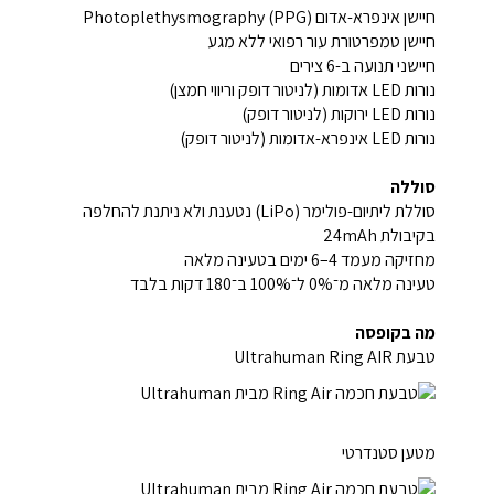
חיישן אינפרא-אדום Photoplethysmography (PPG)
חיישן טמפרטורת עור רפואי ללא מגע
חיישני תנועה ב-6 צירים
נורות LED אדומות (לניטור דופק וריווי חמצן)
נורות LED ירוקות (לניטור דופק)
נורות LED אינפרא-אדומות (לניטור דופק)
סוללה
סוללת ליתיום-פולימר (LiPo) נטענת ולא ניתנת להחלפה
בקיבולת ‎24mAh‎
מחזיקה מעמד 4–6 ימים בטעינה מלאה
טעינה מלאה מ־0% ל־100% ב־180 דקות בלבד
מה בקופסה
טבעת Ultrahuman Ring AIR
מטען סטנדרטי