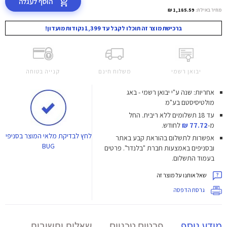
הוסף לעגלה
מחיר באילת:
1,185.59 ₪
ברכישת מוצר זה תוכלו לקבל עד 1,399 נקודות מועדון!
יבואן רשמי
משלוח חינם
קנייה בטוחה
אחריות: שנה ע"י יבואן רשמי - באג
מולטיסיסטם בע"מ
עד 18 תשלומים ללא ריבית.
החל
מ-
77.72 ₪
לחודש.
לחץ
לבדיקת מלאי המוצר בסניפי
אפשרות לתשלום בהוראת קבע באתר
BUG
ובסניפים באמצעות חברת "בלנדר". פרטים
בעמוד התשלום.
שאל אותנו על מוצר זה
גרסת הדפסה
מידע נוסף
פרטים טכניים
שאלות ותשובות