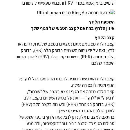
שינויים בזמן אמת במדדי HRV ותובנות מעשיות לשיפורם.
השפעת הלחץ
איזון הלחץ בהתאם לקצב הטבעי של הגוף שלך
קצב הלחץ
קצב הלחץ מציג אם אתם נמצאים במצב של גירוי, רגיעה או
לחץ, זאת על ידי ניתוח השינויים בדופק הלב (HR), בדופק
הלב במנוחה (RHR) ובשונות קצב הלב (HRV) לאורך מחזור
היממה שלכם.
קצב הלחץ הוא גישה ייחודית להבנת ההשפעה של לחץ על
הגוף ולניהולו בצורה יעילה.
קצב הלחץ מזהה אם הגוף נמצא במצב של "עוררות",
"רגיעה" או "לחץ" — זאת על בסיס השינויים בקצב הלב
(HR), בדופק במנוחה (RHR) ובשונות בקצב הלב (HRV)
לאורך שלבי המקצב הצירקדי שלך.
בהתאם למצבים אלו, ניתן לנצל את הלחץ ברגעי השיא של
סבילות הגוף כדי להגביר ריכוז ופרודוקטיביות, ולהימנע
מחשיפה ללחץ כאשר סבילות הגוף נמוכה – לשם מנוחה