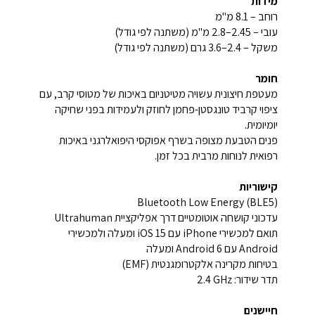
מידות
רוחב – 8.1 מ"מ
עובי – 2.45–2.8 מ"מ (משתנה לפי גודל)
משקל – 2.4–3.6 גרם (משתנה לפי גודל)
חומר
מעטפת חיצונית עשויה מטיטניום באיכות של מטוסי קרב, עם
ציפוי קרביד טונגסטן-פחמן לחוזק ולעמידות בפני שחיקה
יומיומית.
פנים הטבעת מצופה בשרף אפוקסי היפואלרגני באיכות
רפואית לנוחות מרבית בכל זמן.
קישוריות
Bluetooth Low Energy (BLE5)
עדכוני קושחה אוטומטיים דרך אפליקציית Ultrahuman
תואם למכשירי iPhone עם iOS 15 ומעלה ולמכשירי
Android עם Android 6 ומעלה
בטיחות מקרינה אלקטרומגנטית (EMF)
תדר שידור: ‎2.4 GHz‎
חיישנים