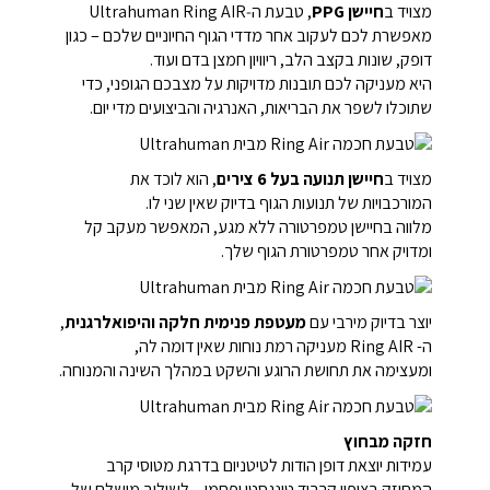
מצויד ב
חיישן PPG
, טבעת ה‑Ultrahuman Ring AIR
מאפשרת לכם לעקוב אחר מדדי הגוף החיוניים שלכם – כגון
דופק, שונות בקצב הלב, ריוויון חמצן בדם ועוד.
היא מעניקה לכם תובנות מדויקות על מצבכם הגופני, כדי
שתוכלו לשפר את הבריאות, האנרגיה והביצועים מדי יום.
מצויד ב
חיישן תנועה בעל 6 צירים
, הוא לוכד את
המורכבויות של תנועות הגוף בדיוק שאין שני לו.
מלווה בחיישן טמפרטורה ללא מגע, המאפשר מעקב קל
ומדויק אחר טמפרטורת הגוף שלך.
יוצר בדיוק מירבי עם
מעטפת פנימית חלקה והיפואלרגנית
,
ה- Ring AIR מעניקה רמת נוחות שאין דומה לה,
ומעצימה את תחושת הרוגע והשקט במהלך השינה והמנוחה.
חזקה מבחוץ
עמידות יוצאת דופן הודות לטיטניום בדרגת מטוסי קרב
המחוזק בציפוי קרביד טונגסטן ופחמן – לשילוב מושלם של