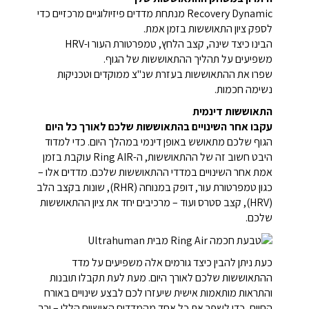
Recovery Dynamic מנתחת מדדים פיזיולוגיים מרכזיים כדי
לספק ציון התאוששות בזמן אמת.
הבינו כיצד שינה, קצב הלחץ, טמפרטורת העור ו-HRV
משפיעים על תהליך ההתאוששות של הגוף.
שפרו את ההתאוששות בעזרת שנ"צ ממוקדים וטכניקות
נשימה חכמות.
התאוששות דינמית
עקבו אחר השינויים בהתאוששות שלכם לאורך כל היום
הגוף שלכם מתאושש באופן דינמי במהלך היום. כדי למדוד
היבט חשוב זה של ההתאוששות, ה-Ring AIR עוקבת בזמן
אמת אחר השינויים במדדי ההתאוששות שלכם. מדדים אלו –
כגון טמפרטורת עור, דופק במנוחה (RHR), שונות בקצב הלב
(HRV), קצב סטרס ועוד – מרכיבים יחד את ציון ההתאוששות
שלכם.
כעת ניתן להבין כיצד גורמים אלה משפיעים על מדד
ההתאוששות שלכם לאורך היום. מעת לעת תקבלו תובנות
והתראות מותאמות אישית שיעזרו לכם לבצע שינויים באורח
החיים, כדי לשפר את כל אחד מהמדדים האישיים הללו – וכך