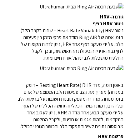
גורם ה-HRV
ניטור HRV רציף
ניטור HRV (Heart Rate Variability – שונות בקצב הלב)
בזמן אמת של Ring AIR מודד את פרקי הזמן בין פעימות
הלב. על ידי מעקב רציף אחר HRV, ניתן לזהות תקופות של
לחץ גבוה או ירידה ביכולת ההתאוששות, ובכך לקבל
החלטות מושכלות לגבי ניהול אורח חיים ומתח.
באופן דומה, מדד RHR (Resting Heart Rate – דופק
במנוחה) מעריך את קצב פעימות הלב הממוצע של אדם
בזמן מנוחה. מדד זה מספק תובנות חשובות על בריאות הלב
וכלי הדם, רמות הכושר הכללי והתחושה הכללית של הגוף.
על ידי מעקב קבוע אחר מדד ה-RHR, ניתן לעקוב אחר
התקדמות, לזהות מגמות או חריגות, ולקבל החלטות
מבוססות נתונים לשיפור תפקוד הלב והכושר הגופני הכולל.
פרשנות HRV