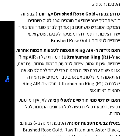
הטבעת הנכונה.
מדוע צבע ה-Brushed Rose Gold יקר יותר?
צבע זה
דורש תהליך ייצור ייחודי עם חומרים וטכנולוגיה מיוחדים.
המרקם המוברש משתנים בין אור רך לברק מוגדר יותר באור
ישיר. האיכות הדינמית הזו מעניקה לטבעת עומק ואופי
ייחודיים לגימור ה-Brushed Rose Gold.
האם מידות ה-Ring AIR תואמות לטבעות חכמות אחרות
או ל-Ultrahuman Ring (R1)?
המידות של ה-Ring AIR
ייחודיות ואינן תואמות ישירות לטבעות חכמות אחרות. עם זאת,
אנו מציעים ערכת מידות חינמית כדי לעזור לכם למצוא את
ההתאמה המושלמת. אם אתם כבר מכירים את המידה
שלכם מ-Ultrahuman Ring (R1), תגלו שה-Ring AIR
מתאים באותו אופן.
האם יש דמי מנוי חודשיים לאפליקציה?
לא, אין דמי מנוי.
רכישת הטבעת כוללת גישה לכל הנתונים והתכונות לכל
החיים.
באילו צבעים הטבעת זמינה?
הטבעת זמינה ב-6 צבעים:
Brushed Rose Gold, Raw Titanium, Aster Black,