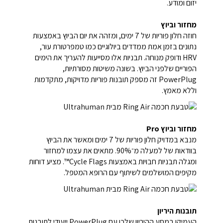
יזום ומודע.
מחזור וביוץ
חוזה חלון פוריות של 7 ימים, ומזהה את יום הביוץ באמצעות
נתונים בזמן אמת ממדדים ביולוגיים כמו טמפרטורת עור,
HRV ודופק מנוחה. תבניות אלו מסייעות להעריך את הימים
הפוריים שלפני הביוץ. בשונה משיטות מסורתיות,
PowerPlug זה מספק תובנות פוריות מדויקות, מתקדמות
וללא מאמץ.
מחזור וביוץ Pro
מנבא במדויק חלון פוריות של 7 ימים ומאשר את הביוץ
בוודאות של למעלה מ־90%. מתאים את עצמו למחזור
ומגלה תבניות חבויות באמצעות Cycle Flags™. מציע דוחות
מקיפים המושלמים לשיתוף עם הרופא המטפל.
תובנות היריון
העמיקו במסע ההיריון שלכן עם PowerPlug ייעודי לתובנות