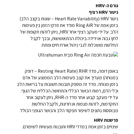
גורם ה-HRV
ניטור HRV רציף
ניטור HRV (Heart Rate Variability – שונות בקצב הלב)
בזמן אמת של Ring AIR מודד את פרקי הזמן בין פעימות
הלב. על ידי מעקב רציף אחר HRV, ניתן לזהות תקופות של
לחץ גבוה או ירידה ביכולת ההתאוששות, ובכך לקבל
החלטות מושכלות לגבי ניהול אורח חיים ומתח.
באופן דומה, מדד RHR (Resting Heart Rate – דופק
במנוחה) מעריך את קצב פעימות הלב הממוצע של אדם
בזמן מנוחה. מדד זה מספק תובנות חשובות על בריאות הלב
וכלי הדם, רמות הכושר הכללי והתחושה הכללית של הגוף.
על ידי מעקב קבוע אחר מדד ה-RHR, ניתן לעקוב אחר
התקדמות, לזהות מגמות או חריגות, ולקבל החלטות
מבוססות נתונים לשיפור תפקוד הלב והכושר הגופני הכולל.
פרשנות HRV
שינויים בזמן אמת במדדי HRV ותובנות מעשיות לשיפורם.