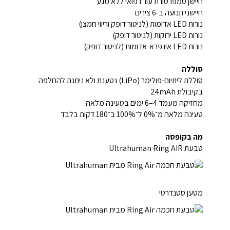
חיישן טמפרטורת עור רפואי ללא מגע
חיישני תנועה ב-6 צירים
נורות LED אדומות (לניטור דופק וריווי חמצן)
נורות LED ירוקות (לניטור דופק)
נורות LED אינפרא-אדומות (לניטור דופק)
סוללה
סוללת ליתיום-פולימר (LiPo) נטענת ולא ניתנת להחלפה
בקיבולת ‎24mAh‎
מחזיקה מעמד 4–6 ימים בטעינה מלאה
טעינה מלאה מ־0% ל־100% ב־180 דקות בלבד
מה בקופסה
טבעת Ultrahuman Ring AIR
מטען סטנדרטי