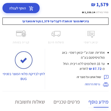
1,579 ₪
הוסף לעגלה
מחיר באילת:
1,338.14 ₪
ברכישת מוצר זה תוכלו לקבל עד 1,579 נקודות מועדון!
יבואן רשמי
משלוח חינם
קנייה בטוחה
אחריות: שנה ע"י יבואן רשמי - באג
מולטיסיסטם בע"מ
עד 18 תשלומים ללא ריבית.
החל
מ-
87.72 ₪
לחודש.
לחץ
לבדיקת מלאי המוצר בסניפי
שאל אותנו על מוצר זה
BUG
גרסת הדפסה
מידע נוסף
פרטים טכניים
שאלות ותשובות