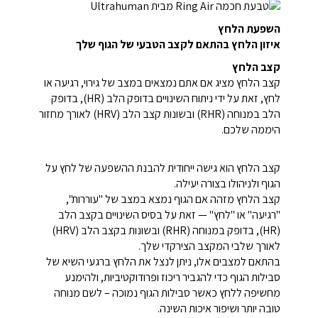
השפעת הלחץ
איזון הלחץ בהתאם לקצב הטבעי של הגוף שלך
קצב הלחץ
קצב הלחץ מציג אם אתם נמצאים במצב של גירוי, רגיעה או
לחץ, זאת על ידי ניתוח השינויים בדופק הלב (HR), בדופק
הלב במנוחה (RHR) ובשונות קצב הלב (HRV) לאורך מחזור
היממה שלכם.
קצב הלחץ הוא גישה ייחודית להבנת ההשפעה של לחץ על
הגוף ולניהולו בצורה יעילה.
קצב הלחץ מזהה אם הגוף נמצא במצב של "עוררות",
"רגיעה" או "לחץ" — זאת על בסיס השינויים בקצב הלב
(HR), בדופק במנוחה (RHR) ובשונות בקצב הלב (HRV)
לאורך שלבי המקצב הצירקדי שלך.
בהתאם למצבים אלו, ניתן לנצל את הלחץ ברגעי השיא של
סבילות הגוף כדי להגביר ריכוז ופרודוקטיביות, ולהימנע
מחשיפה ללחץ כאשר סבילות הגוף נמוכה – לשם מנוחה
טובה יותר ושיפור איכות השינה.