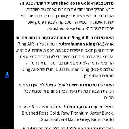
מדוע צבע ה-Brushed Rose Gold יקר יותר?
צבע זה
דורש תהליך ייצור ייחודי עם חומרים וטכנולוגיה מיוחדים.
המרקם המוברש משתנים בין אור רך לברק מוגדר יותר באור
ישיר. האיכות הדינמית הזו מעניקה לטבעת עומק ואופי
ייחודיים לגימור ה-Brushed Rose Gold.
האם מידות ה-Ring AIR תואמות לטבעות חכמות אחרות
או ל-Ultrahuman Ring (R1)?
המידות של ה-Ring AIR
ייחודיות ואינן תואמות ישירות לטבעות חכמות אחרות. עם זאת,
אנו מציעים ערכת מידות חינמית כדי לעזור לכם למצוא את
ההתאמה המושלמת. אם אתם כבר מכירים את המידה
שלכם מ-Ultrahuman Ring (R1), תגלו שה-Ring AIR
מתאים באותו אופן.
האם יש דמי מנוי חודשיים לאפליקציה?
לא, אין דמי מנוי.
רכישת הטבעת כוללת גישה לכל הנתונים והתכונות לכל
החיים.
באילו צבעים הטבעת זמינה?
הטבעת זמינה ב-6 צבעים:
Brushed Rose Gold, Raw Titanium, Aster Black,
Matte Grey, Bionic Gold ו-Space Silver.
כמה זמן מחזיקה הסוללה?
הסוללה מחזיקה בין 4 ל-6