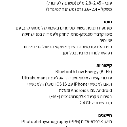
עובי – 2.45–2.8 מ"מ (משתנה לפי גודל)
משקל – 2.4–3.6 גרם (משתנה לפי גודל)
חומר
מעטפת חיצונית עשויה מטיטניום באיכות של מטוסי קרב, עם
ציפוי קרביד טונגסטן-פחמן לחוזק ולעמידות בפני שחיקה
יומיומית.
פנים הטבעת מצופה בשרף אפוקסי היפואלרגני באיכות
רפואית לנוחות מרבית בכל זמן.
קישוריות
Bluetooth Low Energy (BLE5)
עדכוני קושחה אוטומטיים דרך אפליקציית Ultrahuman
תואם למכשירי iPhone עם iOS 15 ומעלה ולמכשירי
Android עם Android 6 ומעלה
בטיחות מקרינה אלקטרומגנטית (EMF)
תדר שידור: ‎2.4 GHz‎
חיישנים
חיישן אינפרא-אדום Photoplethysmography (PPG)