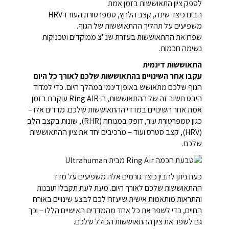
לספק ציון התאוששות בזמן אמת.
הבינו כיצד שינה, קצב הלחץ, טמפרטורת העור ו-HRV
משפיעים על תהליך ההתאוששות של הגוף.
שפרו את ההתאוששות בעזרת שנ"צ ממוקדים וטכניקות
נשימה חכמות.
התאוששות דינמית
עקבו אחר השינויים בהתאוששות שלכם לאורך כל היום
הגוף שלכם מתאושש באופן דינמי במהלך היום. כדי למדוד
היבט חשוב זה של ההתאוששות, ה-Ring AIR עוקבת בזמן
אמת אחר השינויים במדדי ההתאוששות שלכם. מדדים אלו –
כגון טמפרטורת עור, דופק במנוחה (RHR), שונות בקצב הלב
(HRV), קצב סטרס ועוד – מרכיבים יחד את ציון ההתאוששות
שלכם.
כעת ניתן להבין כיצד גורמים אלה משפיעים על מדד
ההתאוששות שלכם לאורך היום. מעת לעת תקבלו תובנות
והתראות מותאמות אישית שיעזרו לכם לבצע שינויים באורח
החיים, כדי לשפר את כל אחד מהמדדים האישיים הללו – וכך
גם לשפר את ציון ההתאוששות הכולל שלכם.