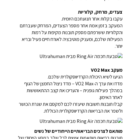
צעדים, מרחק, קלוריות
עקבו בקלות אחר תנועתכם היומית.
המעקב בזמן אמת אחר מספר הצעדים, המרחק שעברתם
והקלוריות ששרפתם מספק תובנות מקיפות על רמות
הפעילות שלכם, ומעניק מוטיבציה לאורח חיים פעיל ובריא
יותר.
מעקב VO2 Max
הגיעו לשיא היכולת הקרדיווסקולרית שלכם.
מדדו את ערך ה‑VO2 Max – מדד ניצול החמצן של הגוף
במהלך פעילות גופנית – והעריכו את קצב ההתאוששות
לאחר האימון.
קבלו תובנות חשובות שיעזרו לכם למקסם את שגרת הכושר
ולשפר את הבריאות הקרדיווסקולרית הכוללת.
מותאם לצרכים הבריאותיים הייחודיים של נשים
תובנות בריאות מותאמות אישית לכל שלב במסע הייחודי של