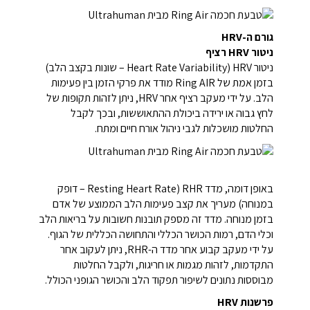
גורם ה-HRV
ניטור HRV רציף
ניטור HRV (Heart Rate Variability – שונות בקצב הלב)
בזמן אמת של Ring AIR מודד את פרקי הזמן בין פעימות
הלב. על ידי מעקב רציף אחר HRV, ניתן לזהות תקופות של
לחץ גבוה או ירידה ביכולת ההתאוששות, ובכך לקבל
החלטות מושכלות לגבי ניהול אורח חיים ומתח.
באופן דומה, מדד RHR (Resting Heart Rate – דופק
במנוחה) מעריך את קצב פעימות הלב הממוצע של אדם
בזמן מנוחה. מדד זה מספק תובנות חשובות על בריאות הלב
וכלי הדם, רמות הכושר הכללי והתחושה הכללית של הגוף.
על ידי מעקב קבוע אחר מדד ה-RHR, ניתן לעקוב אחר
התקדמות, לזהות מגמות או חריגות, ולקבל החלטות
מבוססות נתונים לשיפור תפקוד הלב והכושר הגופני הכולל.
פרשנות HRV