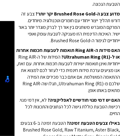
הטבעת הנכונה.
מדוע צבע ה-Brushed Rose Gold יקר יותר?
צבע זה
דורש תהליך ייצור ייחודי עם חומרים וטכנולוגיה מיוחדים.
המרקם המוברש משתנים בין אור רך לברק מוגדר יותר באור
ישיר. האיכות הדינמית הזו מעניקה לטבעת עומק ואופי
ייחודיים לגימור ה-Brushed Rose Gold.
האם מידות ה-Ring AIR תואמות לטבעות חכמות אחרות
או ל-Ultrahuman Ring (R1)?
המידות של ה-Ring AIR
ייחודיות ואינן תואמות ישירות לטבעות חכמות אחרות. עם זאת,
אנו מציעים ערכת מידות חינמית כדי לעזור לכם למצוא את
ההתאמה המושלמת. אם אתם כבר מכירים את המידה
שלכם מ-Ultrahuman Ring (R1), תגלו שה-Ring AIR
מתאים באותו אופן.
האם יש דמי מנוי חודשיים לאפליקציה?
לא, אין דמי מנוי.
רכישת הטבעת כוללת גישה לכל הנתונים והתכונות לכל
החיים.
באילו צבעים הטבעת זמינה?
הטבעת זמינה ב-6 צבעים:
Brushed Rose Gold, Raw Titanium, Aster Black,