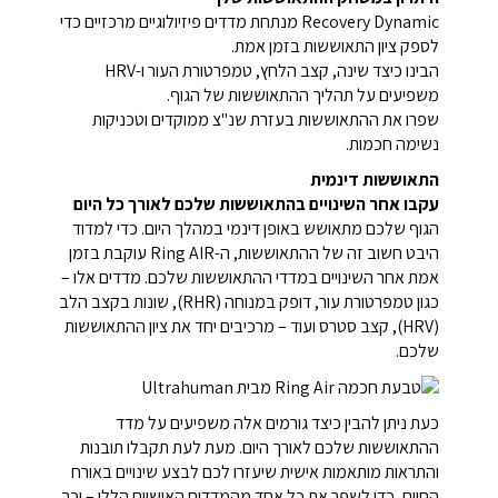
Recovery Dynamic מנתחת מדדים פיזיולוגיים מרכזיים כדי
לספק ציון התאוששות בזמן אמת.
הבינו כיצד שינה, קצב הלחץ, טמפרטורת העור ו-HRV
משפיעים על תהליך ההתאוששות של הגוף.
שפרו את ההתאוששות בעזרת שנ"צ ממוקדים וטכניקות
נשימה חכמות.
התאוששות דינמית
עקבו אחר השינויים בהתאוששות שלכם לאורך כל היום
הגוף שלכם מתאושש באופן דינמי במהלך היום. כדי למדוד
היבט חשוב זה של ההתאוששות, ה-Ring AIR עוקבת בזמן
אמת אחר השינויים במדדי ההתאוששות שלכם. מדדים אלו –
כגון טמפרטורת עור, דופק במנוחה (RHR), שונות בקצב הלב
(HRV), קצב סטרס ועוד – מרכיבים יחד את ציון ההתאוששות
שלכם.
כעת ניתן להבין כיצד גורמים אלה משפיעים על מדד
ההתאוששות שלכם לאורך היום. מעת לעת תקבלו תובנות
והתראות מותאמות אישית שיעזרו לכם לבצע שינויים באורח
החיים, כדי לשפר את כל אחד מהמדדים האישיים הללו – וכך