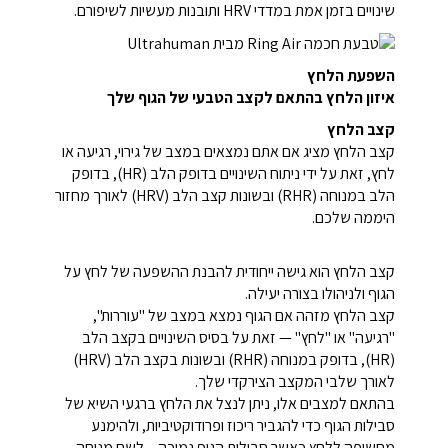
שינויים בזמן אמת במדדי HRV ותובנות מעשיות לשיפורם.
השפעת הלחץ
איזון הלחץ בהתאם לקצב הטבעי של הגוף שלך
קצב הלחץ
קצב הלחץ מציג אם אתם נמצאים במצב של גירוי, רגיעה או
לחץ, זאת על ידי ניתוח השינויים בדופק הלב (HR), בדופק
הלב במנוחה (RHR) ובשונות קצב הלב (HRV) לאורך מחזור
היממה שלכם.
קצב הלחץ הוא גישה ייחודית להבנת ההשפעה של לחץ על
הגוף ולניהולו בצורה יעילה.
קצב הלחץ מזהה אם הגוף נמצא במצב של "עוררות",
"רגיעה" או "לחץ" — זאת על בסיס השינויים בקצב הלב
(HR), בדופק במנוחה (RHR) ובשונות בקצב הלב (HRV)
לאורך שלבי המקצב הצירקדי שלך.
בהתאם למצבים אלו, ניתן לנצל את הלחץ ברגעי השיא של
סבילות הגוף כדי להגביר ריכוז ופרודוקטיביות, ולהימנע
מחשיפה ללחץ כאשר סבילות הגוף נמוכה – לשם מנוחה