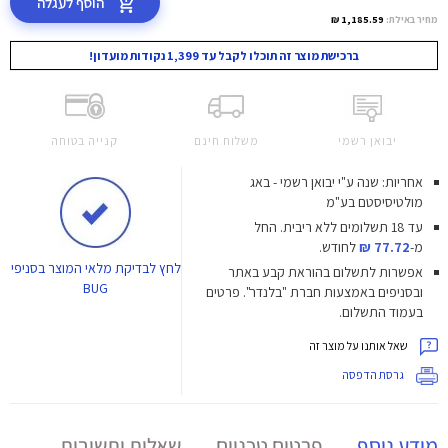
הוסף לעגלה
מחיר באילת:
1,185.59 ₪
ברכישת מוצר זה תוכלו לקבל עד 1,399 נקודות מועדון!
יבואן רשמי
משלוח חינם
קנייה בטוחה
אחריות: שנה ע"י יבואן רשמי - באג
מולטיסיסטם בע"מ
עד 18 תשלומים ללא ריבית.
החל
מ-
77.72 ₪
לחודש.
לחץ
לבדיקת מלאי המוצר בסניפי
אפשרות לתשלום בהוראת קבע באתר
BUG
ובסניפים באמצעות חברת "בלנדר". פרטים
בעמוד התשלום.
שאל אותנו על מוצר זה
גרסת הדפסה
מידע נוסף
פרטים טכניים
שאלות ותשובות