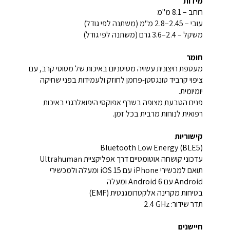
מידות
רוחב – 8.1 מ"מ
עובי – 2.45–2.8 מ"מ (משתנה לפי גודל)
משקל – 2.4–3.6 גרם (משתנה לפי גודל)
חומר
מעטפת חיצונית עשויה מטיטניום באיכות של מטוסי קרב, עם
ציפוי קרביד טונגסטן-פחמן לחוזק ולעמידות בפני שחיקה
יומיומית.
פנים הטבעת מצופה בשרף אפוקסי היפואלרגני באיכות
רפואית לנוחות מרבית בכל זמן.
קישוריות
Bluetooth Low Energy (BLE5)
עדכוני קושחה אוטומטיים דרך אפליקציית Ultrahuman
תואם למכשירי iPhone עם iOS 15 ומעלה ולמכשירי
Android עם Android 6 ומעלה
בטיחות מקרינה אלקטרומגנטית (EMF)
תדר שידור: ‎2.4 GHz‎
חיישנים