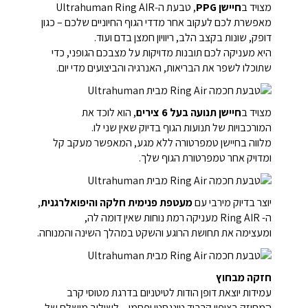
מצויד ב
חיישן PPG
, טבעת ה‑Ultrahuman Ring AIR
מאפשרת לכם לעקוב אחר מדדי הגוף החיוניים שלכם – כגון
דופק, שונות בקצב הלב, ריוויון חמצן בדם ועוד.
היא מעניקה לכם תובנות מדויקות על מצבכם הגופני, כדי
שתוכלו לשפר את הבריאות, האנרגיה והביצועים מדי יום.
מצויד ב
חיישן תנועה בעל 6 צירים
, הוא לוכד את
המורכבויות של תנועות הגוף בדיוק שאין שני לו.
מלווה בחיישן טמפרטורה ללא מגע, המאפשר מעקב קל
ומדויק אחר טמפרטורת הגוף שלך.
יוצר בדיוק מירבי עם
מעטפת פנימית חלקה והיפואלרגנית
,
ה- Ring AIR מעניקה רמת נוחות שאין דומה לה,
ומעצימה את תחושת הרוגע והשקט במהלך השינה והמנוחה.
חזקה מבחוץ
עמידות יוצאת דופן הודות לטיטניום בדרגת מטוסי קרב
המחוזק בציפוי קרביד טונגסטן ופחמן – לשילוב מושלם של