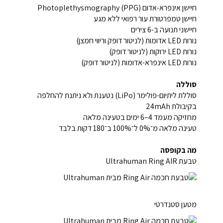
חיישן אינפרא-אדום Photoplethysmography (PPG)
חיישן טמפרטורת עור רפואי ללא מגע
חיישני תנועה ב-6 צירים
נורות LED אדומות (לניטור דופק וריווי חמצן)
נורות LED ירוקות (לניטור דופק)
נורות LED אינפרא-אדומות (לניטור דופק)
סוללה
סוללת ליתיום-פולימר (LiPo) נטענת ולא ניתנת להחלפה
בקיבולת ‎24mAh‎
מחזיקה מעמד 4–6 ימים בטעינה מלאה
טעינה מלאה מ־0% ל־100% ב־180 דקות בלבד
מה בקופסה
טבעת Ultrahuman Ring AIR
מטען סטנדרטי