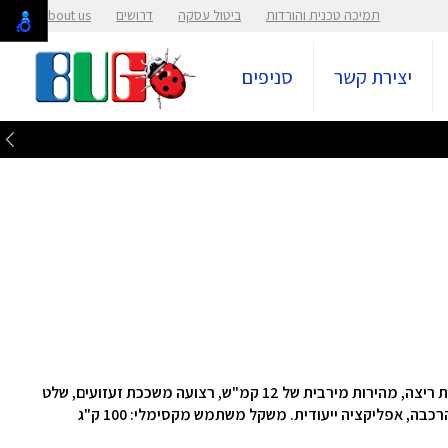
תמיכה טכנית והורדות
ביטול עסקה
דרושים
About us
יצירת קשר
סניפים
הליכון מתקפל עם חיישנים אוטומטיים להתאמת מהירות ריצה, מהירות מירבית של 12 קמ"ש, רצועה משככת זעזועים, שלט
ה, אפליקציה ייעודית. משקל משתמש מקסימלי: 100 ק"ג