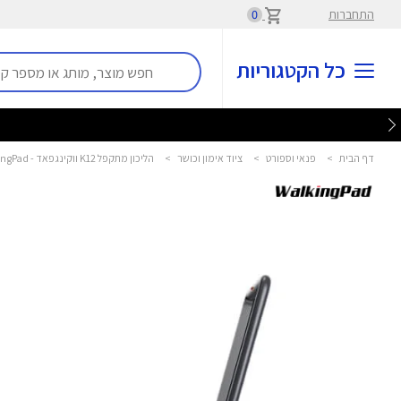
התחברות
0
כל הקטגוריות
דף הבית
>
פנאי וספורט
>
ציוד אימון וכושר
>
הליכון מתקפל K12 ווקינגפאד - WalkingPad