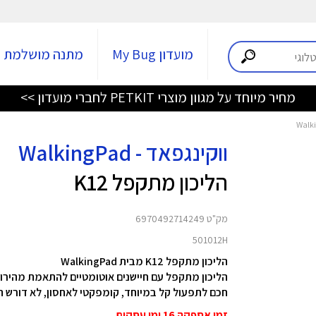
מועדון My Bug
מתנה מושלמת
מחיר מיוחד על מגוון מוצרי PETKIT לחברי מועדון >>
ווקינגפאד - WalkingPad
הליכון מתקפל K12
מק"ט 6970492714249
501012H
הליכון מתקפל K12 מבית WalkingPad
חכם לתפעול קל במיוחד, קומפקטי לאחסון, לא דורש הרכב
זמן אספקה 16 ימי עסקים.