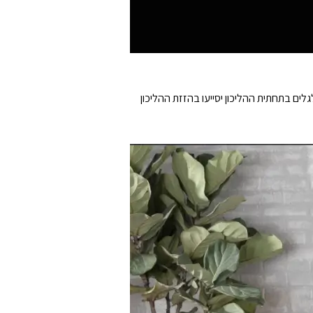
עיצוב המאפשר אחסון במקומות צרים – בעובי של 13.9 ס"מ כאשר הידית מקופלת ומשקל של 33 ק"ג. גלגלים בתחתית ההליכון יסייעו בהזזת ההליכון