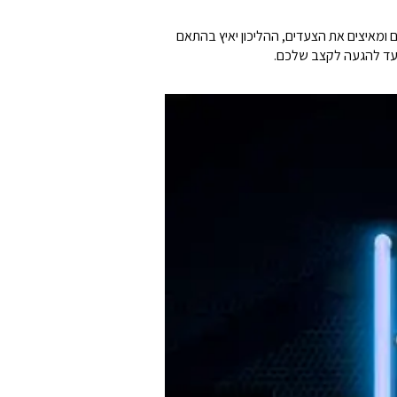
0.8- קמ"ש. במצב האוטומטי, כאשר אתם רצים ומאיצים את הצעדים, ההליכון יאיץ בהתאם
 עד להגעה לקצב שלכם.