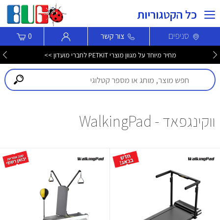
כל הקטגוריות
סניפים
צור קשר
0
מחיר מיוחד על מגוון מוצרי PETKIT לחברי מועדון >>
ווקינגפאד - WalkingPad