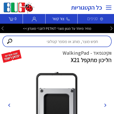
כל הקטגוריות
סניפים
צור קשר
0
מחיר מיוחד על מגוון מוצרי PETKIT לחברי מועדון >>
ווקינגפאד - WalkingPad
הליכון מתקפל X21