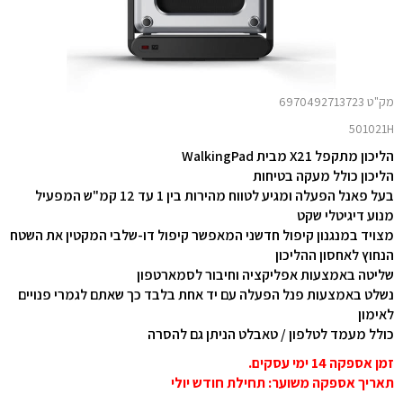
מק"ט 6970492713723
501021H
הליכון מתקפל X21 מבית WalkingPad
הליכון כולל מעקה בטיחות
בעל פאנל הפעלה ומגיע לטווח מהירות בין 1 עד 12 קמ"ש המפעיל
מנוע דיגיטלי שקט
מצויד במנגנון קיפול חדשני המאפשר קיפול דו-שלבי המקטין את השטח
הנחוץ לאחסון ההליכון
שליטה באמצעות אפליקציה וחיבור לסמארטפון
נשלט באמצעות פנל הפעלה עם יד אחת בלבד כך שאתם לגמרי פנויים
לאימון
כולל מעמד לטלפון / טאבלט הניתן גם להסרה
זמן אספקה 14 ימי עסקים.
תאריך אספקה משוער: תחילת חודש יולי