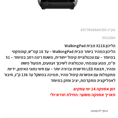
מק"ט 6977806880355
501218H
הליכון X218 מבית WalkingPad
הליכון המהיר ביותר מבית WalkingPad – עד 18 קמ"ש, קומפקטי
במיוחד – עם טכנולוגיית קיפול ייחודית, משטח ריצה רחב במיוחד – 51
ס"מ, מנוע עוצמתי, טכנולוגיה לשיכוך זעזועים, תפעול פשוט
ומהיר, תצוגת LED חדשנית וברורה יותר – עם חיווי נתוני האימון, ידיות
מתקפלות עם אפשרות קיפול מהיר, תמיכה במשקל עד 136 ק"ג, חיבור
לאפליקציה מתקדמת, יציב וחזק במיוחד
זמן אספקה 14 ימי עסקים.
תאריך אספקה משוער: תחילת חודש יולי
הוסף להשוואה