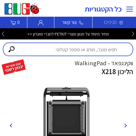
כל הקטגוריות
סניפים
צור קשר
0
מחיר מיוחד על מגוון מוצרי PETKIT לחברי מועדון >>
ווקינגפאד - WalkingPad
הליכון X218