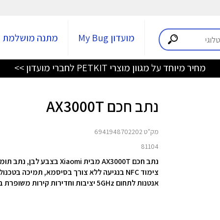
מועדון My Bug
מתנה מושלמת
מחיר מיוחד על מגוון מוצרי PETKIT לחברי מועדון >>
נתב חכם AX3000T
מק"ט 6941948702202
81104
נתב חכם AX3000T מבית Xiaomi בצבע לבן, נתב תומך Wi-Fi 6 מהיר בעל 2 תחומי תדרים (2.4Ghz/5Ghz),
אנטנות לתחום 5GHz יציבות וחדירות קירות משופרת בתוך מבנה.