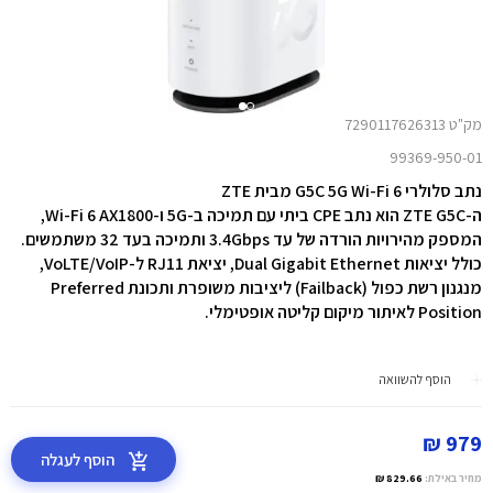
מק"ט 7290117626313
99369-950-01
נתב סלולרי G5C 5G Wi-Fi 6 מבית ZTE
ה-ZTE G5C הוא נתב CPE ביתי עם תמיכה ב-5G ו-Wi-Fi 6 AX1800,
המספק מהירויות הורדה של עד ‎3.4Gbps ותמיכה בעד ‎32 משתמשים.
כולל יציאות Dual Gigabit Ethernet, יציאת RJ11 ל-VoLTE/VoIP,
מנגנון רשת כפול (Failback) ליציבות משופרת ותכונת Preferred
Position לאיתור מיקום קליטה אופטימלי.
הוסף להשוואה
979 ₪
הוסף לעגלה
מחיר באילת:
829.66 ₪