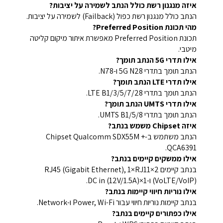
איזה מנגנון רשת כולל הנתב לשמירה על יציבות?
הנתב כולל מנגנון רשת כפול (Failback) לשמירה על יציבות.
מהי תכונת Preferred Position?
תכונת Preferred Position מאפשרת איתור מיקום קליטה
מיטבי.
אילו תדרי 5G הנתב תומך?
הנתב תומך בתדרי 5G N28 ו-N78.
אילו תדרי LTE הנתב תומך?
הנתב תומך בתדרי LTE B1/3/5/7/28.
אילו תדרי UMTS הנתב תומך?
הנתב תומך בתדרי UMTS B1/5/8.
איזה Chipset משמש בנתב?
הנתב משתמש ב-Chipset Qualcomm SDX55M +
QCA6391.
אילו ממשקים קיימים בנתב?
בנתב קיימים 2×RJ45 (Gigabit Ethernet), 1×RJ11
(VoLTE/VoIP) ו-1×DC in (12V/1.5A).
אילו נוריות חיווי קיימות בנתב?
בנתב קיימות נוריות חיווי עבור Power, Wi-Fi ו-Network.
אילו כפתורים קיימים בנתב?