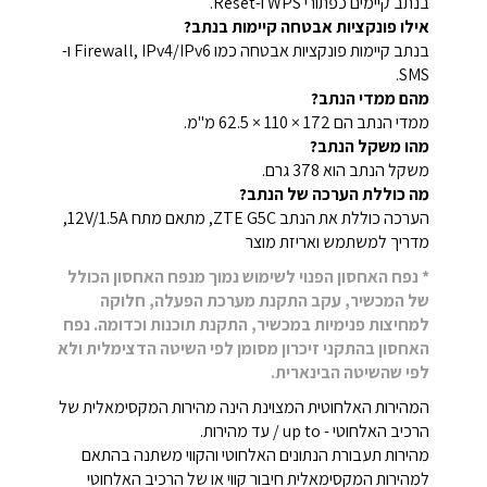
בנתב קיימים כפתורי WPS ו-Reset.
אילו פונקציות אבטחה קיימות בנתב?
בנתב קיימות פונקציות אבטחה כמו Firewall, IPv4/IPv6 ו-
SMS.
מהם ממדי הנתב?
ממדי הנתב הם 172 × 110 × 62.5 מ"מ.
מהו משקל הנתב?
משקל הנתב הוא 378 גרם.
מה כוללת הערכה של הנתב?
הערכה כוללת את הנתב ZTE G5C, מתאם מתח 12V/1.5A,
מדריך למשתמש ואריזת מוצר
* נפח האחסון הפנוי לשימוש נמוך מנפח האחסון הכולל
של המכשיר, עקב התקנת מערכת הפעלה, חלוקה
למחיצות פנימיות במכשיר, התקנת תוכנות וכדומה. נפח
האחסון בהתקני זיכרון מסומן לפי השיטה הדצימלית ולא
לפי שהשיטה הבינארית.
המהירות האלחוטית המצוינת הינה מהירות המקסימאלית של
הרכיב האלחוטי - up to / עד מהירות.
מהירות תעבורת הנתונים האלחוטי והקווי משתנה בהתאם
למהירות המקסימאלית חיבור קווי או של הרכיב האלחוטי