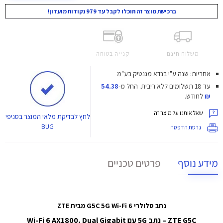
ברכישת מוצר זה תוכלו לקבל עד 979 נקודות מועדון!
משלוח חינם
קנייה בטוחה
אחריות: שנה ע"י בנדא מגנטיק בע"מ
עד 18 תשלומים ללא ריבית.
החל מ-
54.38
₪
לחודש.
שאל אותנו על מוצר זה
לחץ
לבדיקת מלאי המוצר בסניפי
BUG
גרסת הדפסה
מידע נוסף
פרטים טכניים
נתב סלולרי G5C 5G Wi-Fi 6 מבית ZTE
ZTE G5C – נתב 5G עם Wi-Fi 6 AX1800, Dual Gigabit