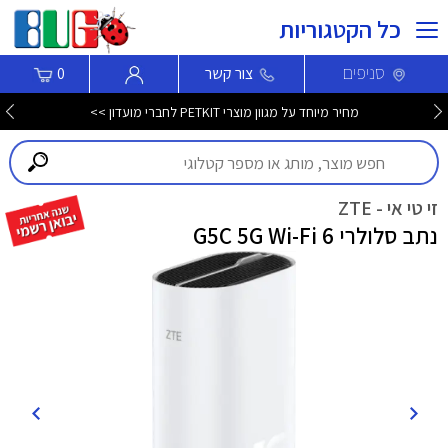
כל הקטגוריות
סניפים
צור קשר
0
מחיר מיוחד על מגוון מוצרי PETKIT לחברי מועדון >>
זי טי אי - ZTE
נתב סלולרי G5C 5G Wi-Fi 6