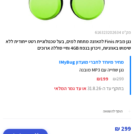
מק"ט 616323202634
נגן מבית Finis להאזנה מתחת למים, בעל טכנולוגיית רטט ייחודית ללא
שימוש באוזניות, זיכרון בנפח 4GB וחיי סוללה ארוכים
מחיר מיוחד לחברי מועדון MyBug!
נגן שחייה עם MP3 מובנה
₪199
₪299
בתוקף עד ה-31.8.26
או עד גמר המלאי
הוסף להשוואה
299 ₪