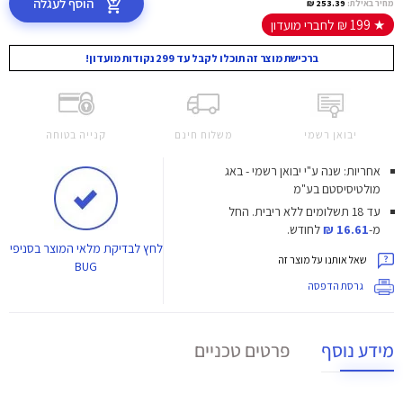
הוסף לעגלה
מחיר באילת:
253.39 ₪
★ 199 ₪ לחברי מועדון
ברכישת מוצר זה תוכלו לקבל עד 299 נקודות מועדון!
יבואן רשמי
משלוח חינם
קנייה בטוחה
אחריות: שנה ע"י יבואן רשמי - באג
מולטיסיסטם בע"מ
עד 18 תשלומים ללא ריבית.
החל
מ-
16.61 ₪
לחודש.
לחץ
לבדיקת מלאי המוצר בסניפי
שאל אותנו על מוצר זה
BUG
גרסת הדפסה
מידע נוסף
פרטים טכניים