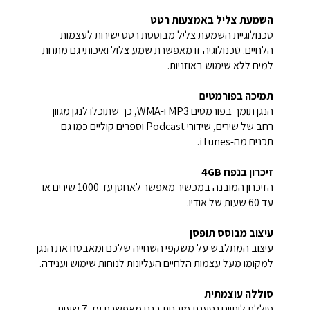
השמעת צליל באמצעות רטט
טכנולוגיית השמעת צליל מבוססת רטט ישירות לעצמות
הלחיים. טכנולוגיה זו מאפשרת שמע צלול ואיכותי גם מתחת
למים ללא שימוש באוזניות.
תמיכה בפורמטים
הנגן תומך בפורמטים
MP3
ו-
WMA
, כך שתוכלו לנגן מגוון
רחב של שירים, שידורי
Podcast
וספרים קוליים כמו גם
תכנים מה-
iTunes
.
זיכרון בנפח
4GB
הזיכרון המובנה במכשיר מאפשר לאחסן עד 1000 שירים או
עד 60 שעות של אודיו.
עיצוב מבוסס תופסן
עיצוב המתלבש על משקפי השחייה שלכם ומאבטח את הנגן
למקומו מעל עצמות הלחיים העליונות לנוחות שימוש וענידה.
סוללה עוצמתית
סוללת ליתיום נטענת מובנית בנגן מאפשרת עד 7 שעות