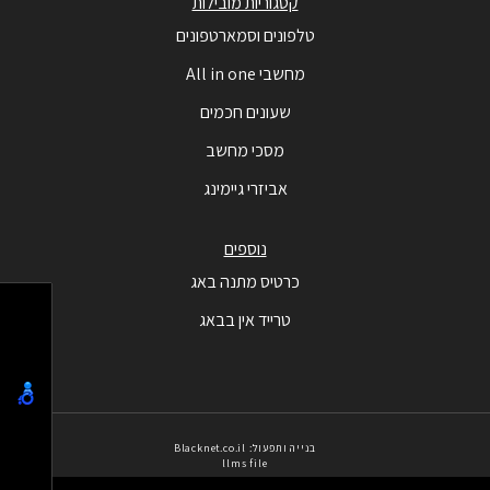
קטגוריות מובילות
טלפונים וסמארטפונים
מחשבי All in one
שעונים חכמים
מסכי מחשב
אביזרי גיימינג
נוספים
כרטיס מתנה באג
טרייד אין בבאג
בנייה ותפעול: Blacknet.co.il
llms file