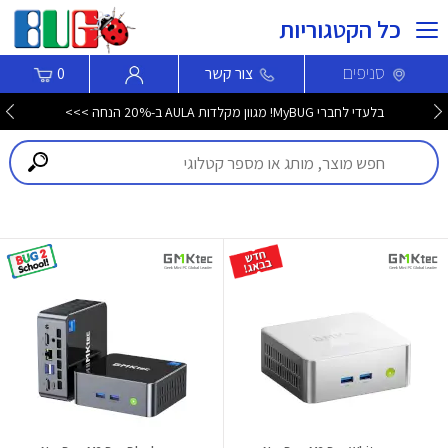
כל הקטגוריות
סניפים
צור קשר
0
בלעדי לחברי MyBUG! מגוון מקלדות AULA ב-20% הנחה >>>