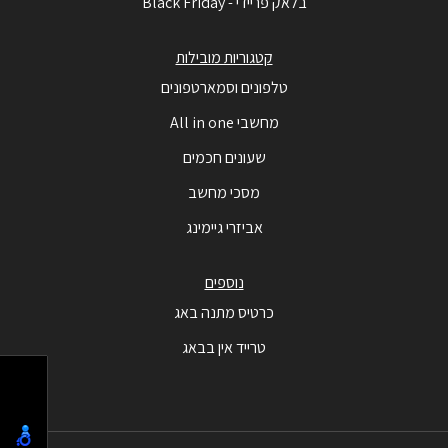
בלאק פריידי - Black Friday
קטגוריות מובילות
טלפונים וסמארטפונים
מחשבי All in one
שעונים חכמים
מסכי מחשב
אביזרי גיימינג
נוספים
כרטיס מתנה באג
טרייד אין בבאג