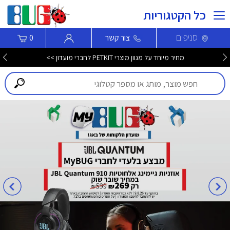
כל הקטגוריות
סניפים
צור קשר
0
מחיר מיוחד על מגוון מוצרי PETKIT לחברי מועדון >>