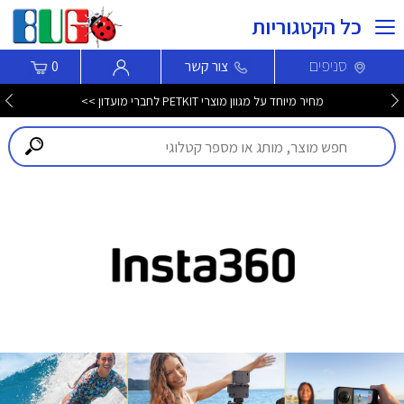
כל הקטגוריות
סניפים
צור קשר
0
מחיר מיוחד על מגוון מוצרי PETKIT לחברי מועדון >>