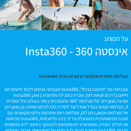
על המותג
אינסטה 360 - Insta360
מצלמות ספורט ואקסטרים עם AI מבית Insta360
עם גישה של "תחשבו בגדול", Insta360 מעצימה אנשים ללכוד ולשתף את
חייהם בדרכים יוצאות דופן. מוכרת כמובילה וחדשנית בשוק, Insta360
מציעה מגוון רחב של מצלמות 360° מהנמכרות ביותר בעולם החל מסדרת
X, מצלמות קטנות בגודל אגודל ועד לסדרה GO לצילום יומיומי, וכן מגוון רחב
של מצלמות אקשן, גימבלים, מצלמות רשת ופתרונות צילום מקצועיים. עם
תוכנה אינטואיטיבית המופעלת על ידי בינה מלאכותית, Insta360 מפשטת
את תהליך היצירה, ומאפשרת למשתמשים להתמקד בסיפור ללא מחסומים
טכניים. Insta360 מחויבת לעזור לדור חדש של ספורטאים, יוצרים, מטיילים