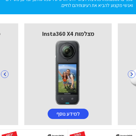
ואנשי מקצוע להביא את רעיונותיהם לחיים.
מצלמות Insta360 X4
מ
למידע נוסף