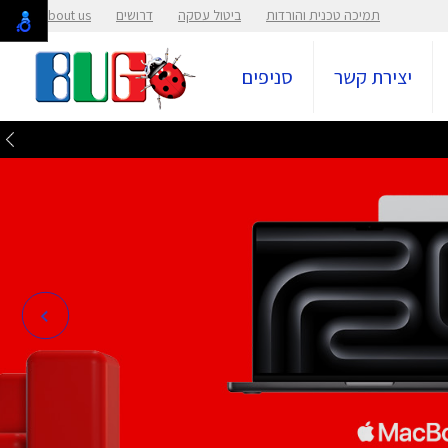
תמיכה טכנית והורדות
ביטול עסקה
דרושים
About us
יצירת קשר
סניפים