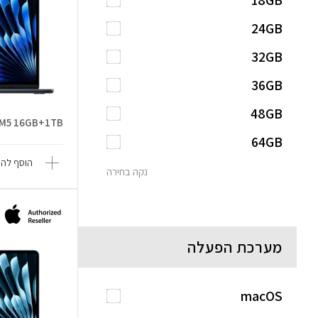
18GB
24GB
32GB
36GB
48GB
 13 M5 16GB+1TB
64GB
הוסף להש
נקה בחירה
מערכת הפעלה
macOS