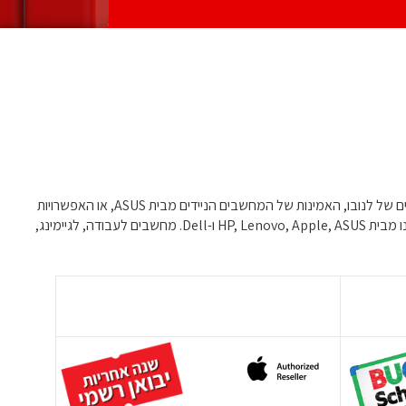
גלו עולם של חדשנות טכנולוגית עם מגוון המחשבים הניידים שלנו. בין אם אתם נמשכים אל האלגנטיות המהודרת של העיצוב של אפל, הביצועים המתקדמים של לנובו, האמינות של המחשבים הניידים מבית ASUS, או האפשרויות
הרב-תכליתיות של Dell, המגוון שלנו יענה על כל העדפה שלכם. חקרו את הטכנולוגיות הכי עדכניות בתחום המחשבים הניידים, עם המותגים המובילים שלנו מבית HP, Lenovo, Apple, ASUS ו-Dell. מחשבים לעבודה, לגיימינג,