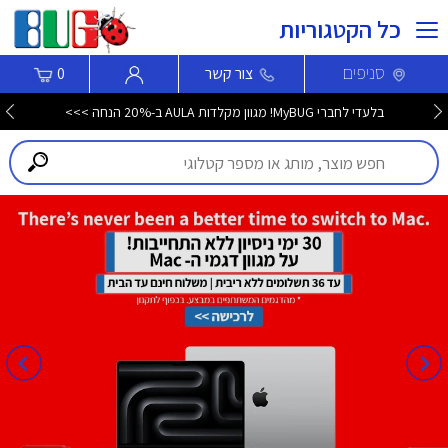
כל הקטגוריות
סניפים
צור קשר
0
בלעדי לחברי MyBUG! מגוון מקלדות AULA ב-20% הנחה >>>