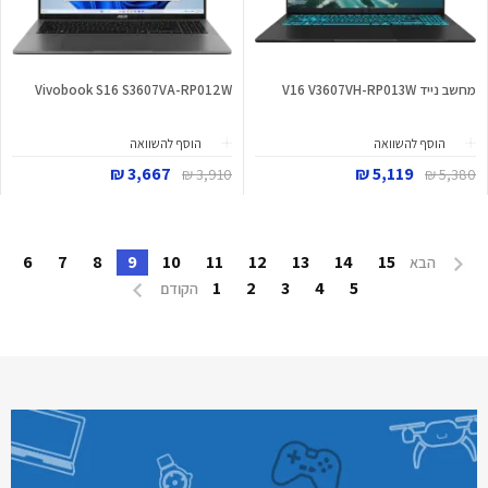
מחשב נייד V16 V3607VH-RP013W
Vivobook S16 S3607VA-RP012W
הוסף להשוואה
הוסף להשוואה
3,667 ₪
5,119 ₪
3,910 ₪
5,380 ₪
6
7
8
9
10
11
12
13
14
15
הבא
1
2
3
4
5
הקודם