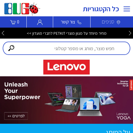
כל הקטגוריות
סניפים
צור קשר
0
מחיר מיוחד על מגוון מוצרי PETKIT לחברי מועדון >>
על המותג