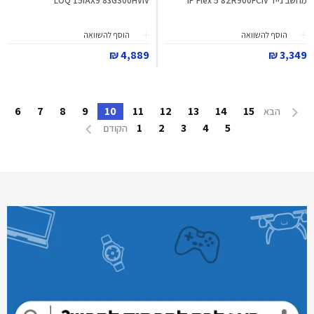
מחשב נייד IP Flex 5 82R900FCIV
LOQ 15IAX9 83GS00HVIV
הוסף להשוואה
הוסף להשוואה
4,889 ₪
3,349 ₪
6
7
8
9
10
11
12
13
14
15
הבא
1
2
3
4
5
הקודם