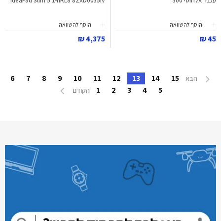
עכבר אלחוטי 300
IdeaPad Slim 5 14IRL8 82XD0035IV
הוסף להשוואה
הוסף להשוואה
4,375 ₪
45 ₪
6
7
8
9
10
11
12
13
14
15
הבא
1
2
3
4
5
הקודם