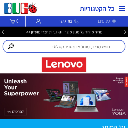
כל הקטגוריות
סניפים
צור קשר
0
מחיר מיוחד על מגוון מוצרי PETKIT לחברי מועדון >>
על המותג