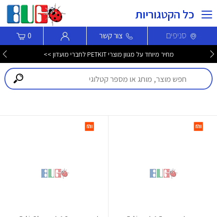
כל הקטגוריות
סניפים
צור קשר
0
מחיר מיוחד על מגוון מוצרי PETKIT לחברי מועדון >>