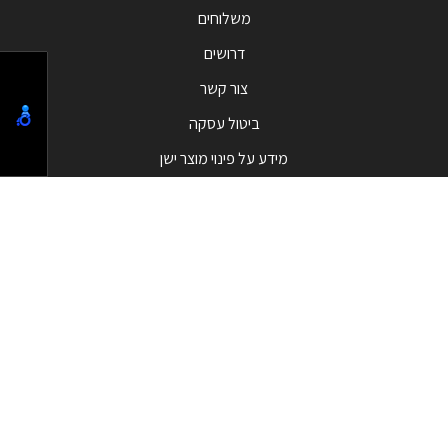
משלוחים
דרושים
צור קשר
ביטול עסקה
מידע על פינוי מוצר ישן
מבצעים
המבצעים החמים
בלאק פריידי - Black Friday
קטגוריות מובילות
טלפונים וסמארטפונים
מחשבי All in one
שעונים חכמים